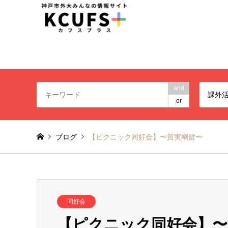
神戸市外大みんなの情報
and
課外
or
ブログ
【ピクニック同好会】〜質実剛健〜
同好会
【ピクニック同好会】〜