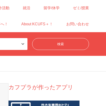
外活動
就活
留学/休学
ゼミ/授業
方へ！
About KCUFS＋！
お問い合わせ
カフプラが作ったアプリ