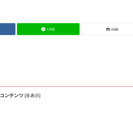
LINE
note
コンテンツ
[
非表示
]