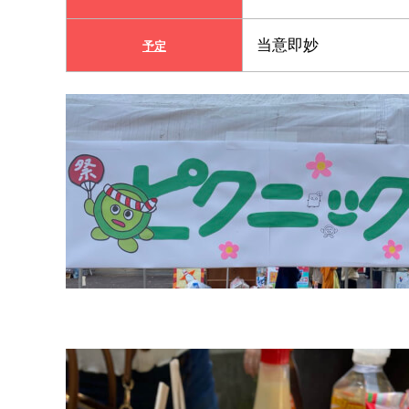
当意即妙
予定