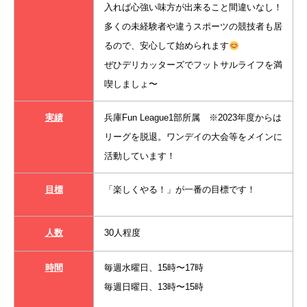
入れば心強い味方が出来ること間違いなし！
多くの未経験者や違うスポーツの競技者も居
るので、安心して始められます
ぜひデリカッターズでフットサルライフを満
喫しましょ〜
実績
兵庫Fun League1部所属 ※2023年度からは
リーグを脱退。ワンデイの大会等をメインに
活動しています！
目標
「楽しくやる！」が一番の目標です！
人数
30人程度
時間
毎週水曜日、15時〜17時
毎週日曜日、13時〜15時