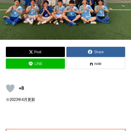
Post
Share
LINE
note
+8
※2023年4月更新