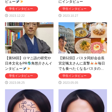
ビュー
にインタビュー
学生インタビュー
学生インタビュー
2023.12.22
2023.10.27
【第58回】ロマニ語の研究や
【第52回】パスタ同好会会長
日本文化をPR
角悠介さんイ
宮定颯太さんに直撃
毎日
ンタビュー
でも食べたくなるパスタの…
学生インタビュー
学生インタビュー
2023.08.25
2023.05.05