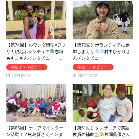
【第74回】ルワンダ留学×アフ
【第70回】ボランティアに参
リカ現地ボランティア
志垣
加しまくり
村中ひかりさ
ももこさんインタビュー …
んインタビュー
学生インタビュー
学生インタビュー
2024.06.07
2024.03.22
【第66回】ケニアでインター
【第61回】タンザニアで英語
ン活動！？松島葵さんインタ
教員の補助
片岡眞優さん