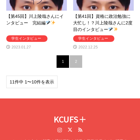
【第45回】川上陵哉さんにイ
【第41回】資格に政治勉強に
ンタビュー 完結編
大忙し！？川上陵哉さんに2度
目のインタビュー
学生インタビュー
学生インタビュー
2023.01.27
2022.12.25
1
2
11件中 1〜10件を表示
KCUFS＋
Instagram
Twitter
RSS