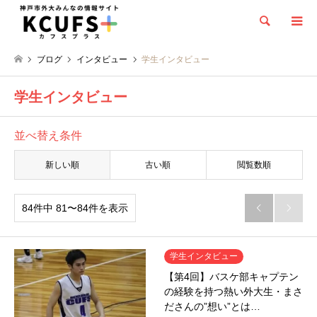
検索
ブログ
インタビュー
学生インタビュー
学生インタビュー
並べ替え条件
新しい順
古い順
閲覧数順
84件中 81〜84件を表示


学生インタビュー
【第4回】バスケ部キャプテン
の経験を持つ熱い外大生・まさ
ださんの”想い”とは…