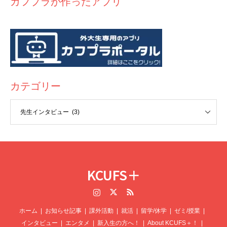
カフプラが作ったアプリ
カテゴリー
KCUFS＋
Instagram
Twitter
RSS
ホーム
お知らせ記事
課外活動
就活
留学/休学
ゼミ/授業
インタビュー
エンタメ
新入生の方へ！
About KCUFS＋！