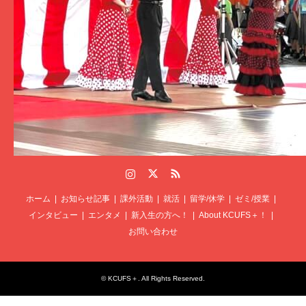
Instagram
Twitter
RSS
ホーム
お知らせ記事
課外活動
就活
留学/休学
ゼミ/授業
インタビュー
エンタメ
新入生の方へ！
About KCUFS＋！
お問い合わせ
©
KCUFS＋
. All Rights Reserved.