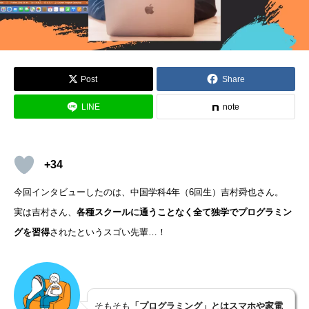
Post
Share
LINE
note
+34
今回インタビューしたのは、中国学科4年（6回生）吉村舜也さん。
実は吉村さん、
各種スクールに通うことなく全て独学でプログラミン
グを習得
されたというスゴい先輩…！
そもそも
「プログラミング」とはスマホや家電