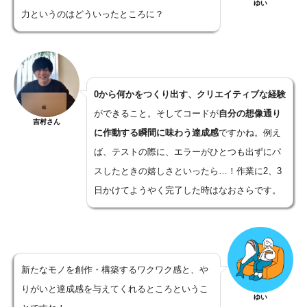
ゆい
力というのはどういったところに？
0
から何かをつくり出す、クリエイティブな経験
ができること。そしてコードが
自分の想像通り
吉村さん
に作動する瞬間に味わう達成感
ですかね。例え
ば、テストの際に、エラーがひとつも出ずにパ
スしたときの嬉しさといったら…！作業に2、3
日かけてようやく完了した時はなおさらです。
新たなモノを創作・構築するワクワク感と、や
りがいと達成感を与えてくれるところというこ
ゆい