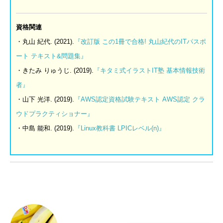
資格関連
・丸山 紀代. (2021).
『改訂版
この
1
冊で合格
!
丸山紀代の
IT
パスポ
ート
テキスト
&
問題集』
・きたみ りゅうじ. (2019).
『キタミ式イラスト
IT
塾
基本情報技術
者』
・山下 光洋. (2019).
『
AWS
認定資格試験テキスト
AWS
認定
クラ
ウドプラクティショナー』
・中島 能和. (2019).
『
Linux
教科書
LPIC
レベル
(n)
』