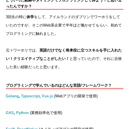
どういった経緯やタイミングでプログラミングしてみよう！と思い立
ったんですか？
3回生の時に
休学
をして、アイルランドのダブリンでワーホリをして
いたのですが、そこのWeb系企業で半年ほど働かせてもらい、初めて
プログラミングに触れました。
元々ワーホリでは、
英語だけでなく将来役に立つスキルを手に入れた
い！クリエイティブなことがしたい！
と思っていたので、それに合致
した良い経験だったと思います。
プログラミングで学んでいるのはどんな言語/フレームワーク？
Golang
,
Typescript
,
Vue.js
(Webアプリの開発で使用)
GAS
,
Python
(業務効率化で使用)