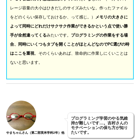
レージ容量の大小はひきだしのサイズみたいな。作ったファイル
をどのくらい保存しておけるか、って感じ。）
メモリの大きさに
よって同時にどれだけサクサク作業ができるかという点で使い勝
手が全然違ってくる
みたいです。
プログラミングの作業をする場
合、同時にいくつもタブを開くことがほとんどなので
PC
選びの時
はここを重視
。そのくらいあれば、致命的に作業しにくいことは
ないと思います。
プログラミング学習のやる気維
持が難しいです
…
。吉村さんの
モチベーションの保ち方が知り
たいです。
やまちゃんさん（第二部英米学科2年）他