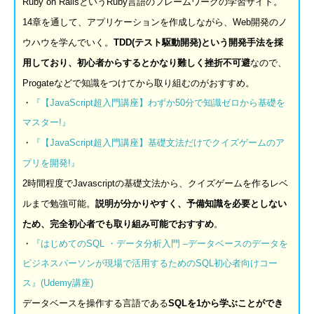
Ruby on RailsというRuby言語のフレームワークの学習サイト。
14章を通して、アプリケーションを作成しながら、Web開発のノ
ウハウを学んでいく。
TDD(テスト駆動開発)という開発手法を
採
用しており、初心者からするとかなり難しく挫折不可避
なので、
Progateなどで知識をつけてから取り組むのがおすすめ。
・
『【
JavaScript
超入門講座】わずか
50
分で知識ゼロから基礎を
マスター
!
』
・
『【
JavaScript
超入門講座】基礎文法だけでクイズゲームのア
プリを開発
!
』
2時間程度でJavascriptの基礎文法から、クイズゲームを作るレベ
ルまで勉強可能。
説明が分かりやすく、予備知識を必要としない
ため、完全初心者でも取り組み可能でおすすめ
。
・
『はじめての
SQL
・データ分析入門
–
データベースのデータを
ビジネスパーソンが現場で活用するための
SQL
初心者向けコー
ス』
(Udemy
講座
)
データベースを操作する言語である
SQLを1から学ぶことができ