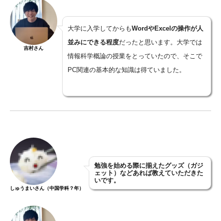
大学に入学してからも
Word
や
Excel
の操作が人
並みにできる程度
だったと思います。大学では
吉村さん
情報科学概論の授業をとっていたので、そこで
PC関連の基本的な知識は得ていました。
勉強を始める際に揃えたグッズ（ガジ
ェット）などあれば教えていただきた
いです。
しゅうまいさん（中国学科？年）