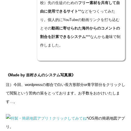
校）先の生徒のための
フリー素材を共有して自
由に使用できるサイト
**などをつくってみた
り。個人的にYouTubeの動画リンクを打ち込む
とその
動画に寄せられた海外からのコメントの
割合を計算できるシステム
***なんかも趣味で制
作しました。
《Made by 吉村さんのシステム写真展》
注）今回、wordpressの都合で白い長方形部分or青字部分をクリックし
て閲覧という苦肉の策をとっております。お手数をおかけいたしま
す…。
*iOS用の簡易地図アプ
リ。