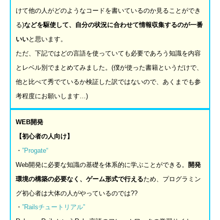
けて他の人がどのようなコードを書いているのか見ることができ
る)
などを駆使して、自分の状況に合わせて情報収集するのが一番
いい
と思います。
ただ、下記ではどの言語を使っていても必要であろう知識を内容
とレベル別でまとめてみました。(僕が使った書籍というだけで、
他と比べて秀でているか検証した訳ではないので、あくまでも参
考程度にお願いします…)
WEB
開発
【初心者の人向け】
・
”Progate“
Web開発に必要な知識の基礎を体系的に学ぶことができる。
開発
環境の構築の必要なく、ゲーム形式で行える
ため、プログラミン
グ初心者は大体の人がやっているのでは??
・
”Rails
チュートリアル
”