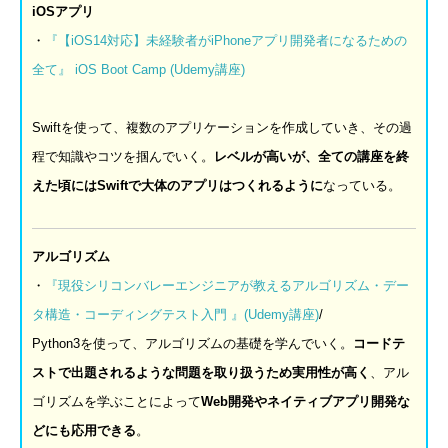
iOS
アプリ
・
『【
iOS14
対応】未経験者が
iPhone
アプリ開発者になるための
全て』
iOS Boot Camp (Udemy
講座
)
Swiftを使って、複数のアプリケーションを作成していき、その過
程で知識やコツを掴んでいく。
レベルが高いが、全ての講座を終
えた頃にはSwiftで大体のアプリはつくれるように
なっている。
アルゴリズム
・
『現役シリコンバレーエンジニアが教えるアルゴリズム・デー
タ構造・コーディングテスト入門
』
(Udemy
講座
)
/
Python3を使って、アルゴリズムの基礎を学んでいく。
コードテ
ストで出題されるような問題を取り扱うため実用性が高く
、アル
ゴリズムを学ぶことによって
Web開発やネイティブアプリ開発な
どにも応用できる
。