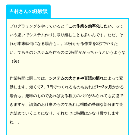
吉村さんの経験談
プログラミングをやっていると
「この作業を効率化したい」
って
いう思いでシステム作りに取り組むことも多いんです。ただ、そ
れが本末転倒になる場合も…。30分かかる作業を3秒でやりた
い、でもそのシステムを作るのに3時間かかっちゃうというような
（笑）
作業時間に関しては、
システムの大きさや言語の慣れ
によって変
動します。短くて
2
、
3
日
でつくれるものもあれば
1
〜
2
ヶ月
かかる
場合も。趣味のものであればある程度のバグがみられても妥協で
きますが、請負のお仕事のものであれば機能の些細な部分まで突
き詰めていくことになり、それだけに時間はかなり費やします
ね…。