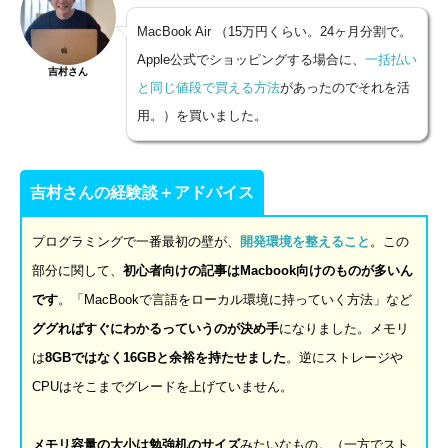
MacBook Air （15万円くらい。24ヶ月分割で。
Apple公式でショッピングする場合に、
一括払い
吉村さん
と同じ値段で買える方法
があったのでそれを活
用。）を買いました。
吉村さんの経験談＋アドバイス
プログラミングで一番最初の壁が、
開発環境を整えること
。この
部分に関して、
初心者向けの記事は
Macbook
向けのものが多いん
です
。「MacBookで言語をローカル環境に持っていく方法」など
ググればすぐにわかるっていうのが決め手
になりました。メモリ
は
8GB
ではなく
16GB
と余裕を持たせました
。逆にストレージや
CPUはそこまでグレードを上げていません。
メモリ容量の大小は勉強机のサイズ
みたいなもの。（一方でスト