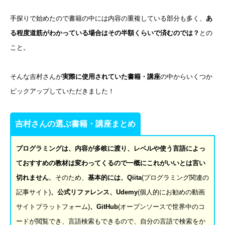
手探りで始めたので書籍の中には内容の重複している部分も多く、
あ
る程度道筋がわかっている場合はその半額くらいで済むのでは？
との
こと。
そんな吉村さんが
実際に使用されていた書籍・講座
の中からいくつか
ピックアップしていただきました！
吉村さんの選ぶ書籍・講座まとめ
プログラミングは、内容が多岐に渡り、レベルや使う言語によっ
ておすすめの教材は変わってくるので一概にこれがいいとは言い
切れません
。そのため、
基本的には、
Qiita
(プログラミング関連の
記事サイト)
、公式リファレンス、
Udemy
(個人的にお勧めの動画
サイトプラットフォーム)
、
GitHub
(オープンソースで世界中のコ
ードが閲覧でき、言語検索もできるので、自分の言語で検索をか