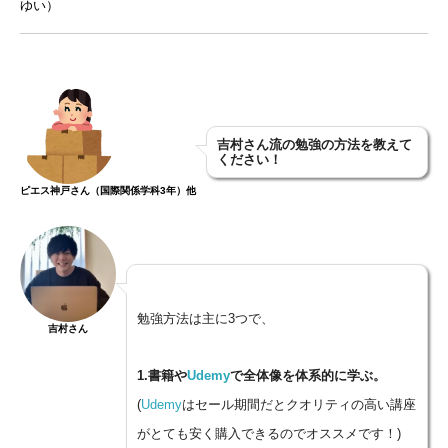
ゆい）
吉村さん流の勉強の方法を教えて
ください！
ピエス神戸さん（国際関係学科3年）他
勉強方法は主に3つで、
吉村さん
1.
書籍や
Udemy
で全体像を体系的に学ぶ。
(
Udemy
はセール期間だとクオリティの高い講座
がとても安く購入できるのでオススメです！)