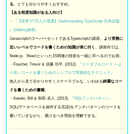
る
。とても分かりやすくおすすめ。
【ある程度知識がある人向け】
・
『【世界で
7
万人が受講】
Understanding TypeScript
日本語版
』
(Udemy
講座
)
JavascriptのスーパーセットであるTypescriptの講座。
より実務に
近いレベルでコードを書くための知識が身に付く
。講座内では、
Node.js、ReactといったJS関連の技術を一緒に学べるのでお得。
・Foucher, Trevor & 須藤 功平. (2012).
『リーダブルコード
―
よ
り良いコードを書くためのシンプルで実践的なテクニック』
他人から見て分かりやすくスケーラブルな、いわゆる
綺麗なコー
ドを書くための書籍
。
・Karwin, Bill & 和田 卓人. (2013).
『
SQL
アンチパターン』
SQL(データベースを操作する言語)をアンチパターンのコードを
書いていきながら、避けるべき理由を理解できる。