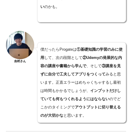
い
のかも。
僕だったらProgateは
①基礎知識の学習のみに使
用
して、次の段階として
②Udemy
の発展的な内
吉村さん
容の講座や書籍から学んで
、そして
③講座を見
ずに自分で工夫してアプリをつくって
みると思
います。正直エラーはめちゃくちゃするし最初
は時間もかかるでしょうが、
インプットだけし
ていても何もつくれるようにはならない
のでど
こかのタイミングで
アウトプットに切り替える
のが大切かな
と思います。