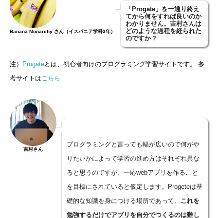
「
Progate
」を一通り終え
てから何をすれば良いのか
わかりません。吉村さんは
どのような過程を経られた
Banana Monarchy さん（イスパニア学科3年）
のですか？
注）
Progate
とは、初心者向けのプログラミング学習サイトです。 参
考サイトは
こちら
プログラミングと言っても幅が広いので何がや
吉村さん
りたいかによって学習の進め方はそれぞれ異な
ると思うのですが、一応webアプリを作ること
を目標にされていると仮定します。Progeteは基
礎的な知識を身につける場所であって、
これを
勉強するだけでアプリを自分でつくるのは難し