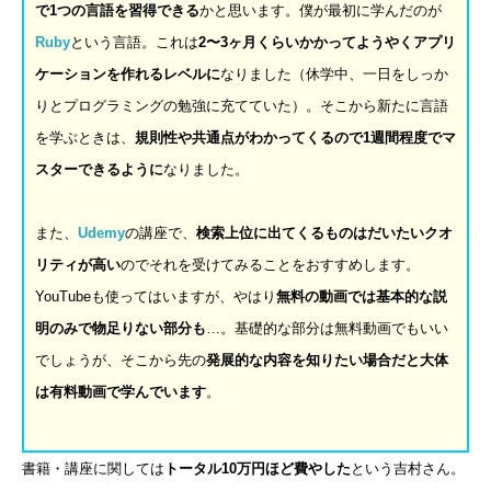
で
1
つの言語を習得できる
かと思います。僕が最初に学んだのが
Ruby
という言語。これは
2
〜
3
ヶ月くらいかかってようやくアプリ
ケーションを作れるレベルに
なりました（休学中、一日をしっか
りとプログラミングの勉強に充てていた）。そこから新たに言語
を学ぶときは、
規則性や共通点がわかってくるので
1
週間程度でマ
スターできるように
なりました。
また、
Udemy
の講座で、
検索上位に出てくるものはだいたいクオ
リティが高い
のでそれを受けてみることをおすすめします。
YouTubeも使ってはいますが、やはり
無料の動画では基本的な説
明のみで物足りない部分も
…。基礎的な部分は無料動画でもいい
でしょうが、そこから先の
発展的な内容を知りたい場合だと大体
は有料動画で学んでいます
。
書籍・講座に関しては
トータル
10
万円ほど費やした
という吉村さん。