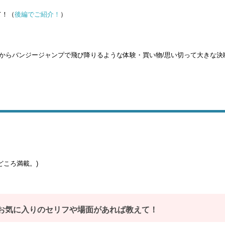
て！（
後編でご紹介！
）
台からバンジージャンプで飛び降りるような体験・買い物/思い切って大きな決
どころ満載。)
お気に入りのセリフや場面があれば教えて！