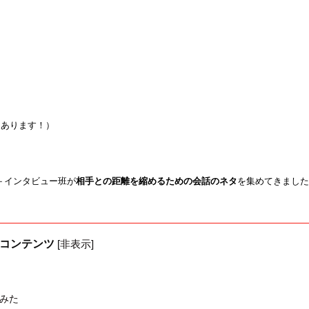
、あります！）
＋インタビュー班が
相手との距離を縮めるための会話のネタ
を集めてきました
コンテンツ
[
非表示
]
てみた