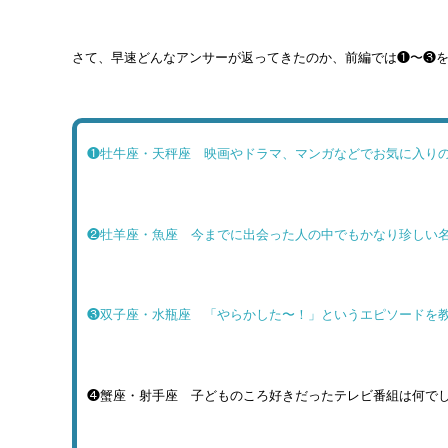
さて、早速どんなアンサーが返ってきたのか、前編では❶〜❸
❶
牡牛座・天秤座 映画やドラマ、マンガなどでお気に入り
❷
牡羊座・魚座 今までに出会った人の中でもかなり珍しい
❸
双子座・水瓶座 「やらかした〜！」というエピソードを
❹蟹座・射手座 子どものころ好きだったテレビ番組は何でし