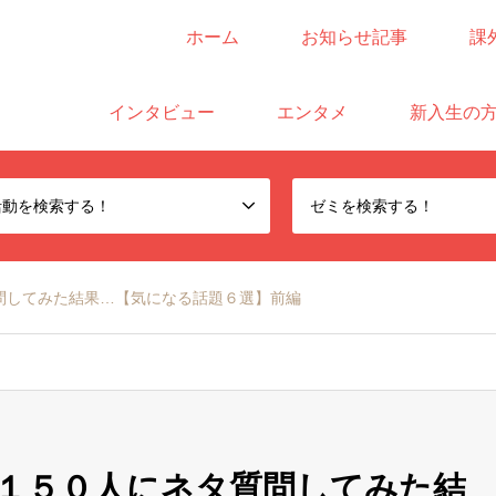
ホーム
お知らせ記事
課
サイト
インタビュー
エンタメ
新入生の
活動を検索する！
ゼミを検索する！
問してみた結果…【気になる話題６選】前編
１５０人にネタ質問してみた結