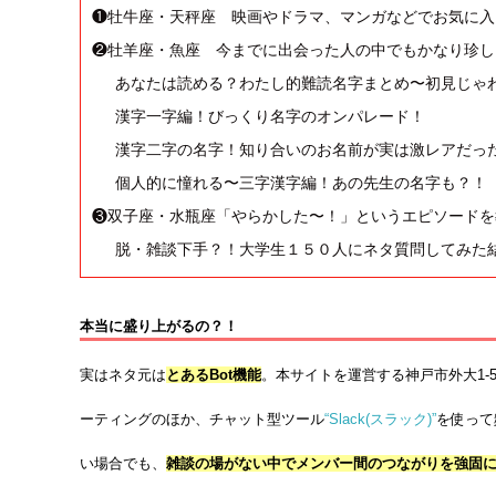
❶牡牛座・天秤座 映画やドラマ、マンガなどでお気に入
❷牡羊座・魚座 今までに出会った人の中でもかなり珍し
あなたは読める？わたし的難読名字まとめ〜初見じゃ
漢字一字編！びっくり名字のオンパレード！
漢字二字の名字！知り合いのお名前が実は激レアだっ
個人的に憧れる〜三字漢字編！あの先生の名字も？！
❸双子座・水瓶座「やらかした〜！」というエピソードを
脱・雑談下手？！大学生１５０人にネタ質問してみた
本当に盛り上がるの？！
実はネタ元は
とある
Bot
機能
。本サイトを運営する神戸市外大1-
ーティングのほか、チャット型ツール
“Slack(
スラック
)”
を使って
い場合でも、
雑談の場がない中でメンバー間のつながりを強固