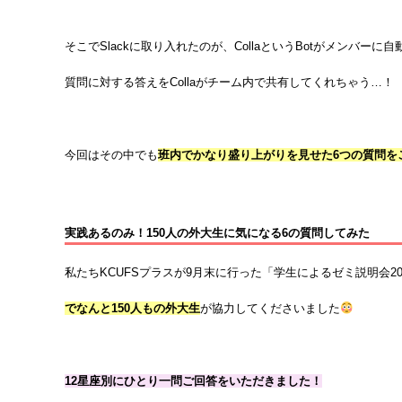
そこでSlackに取り入れたのが、CollaというBotがメンバー
質問に対する答えをCollaがチーム内で共有してくれちゃう…！
今回はその中でも
班内でかなり盛り上がりを見せた
6
つの質問を
実践あるのみ！150人の外大生に気になる6の質問してみた
私たちKCUFSプラスが9月末に行った「学生によるゼミ説明会2
でなんと
150
人もの外大生
が協力してくださいました
12
星座別にひとり一問ご回答をいただきました！