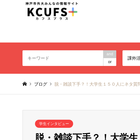
神戸市外大みんなの情報
and
課外
or
ブログ
脱・雑談下手？！大学生１５０人にネタ質
学生インタビュー
脱・雑談下手？！大学生