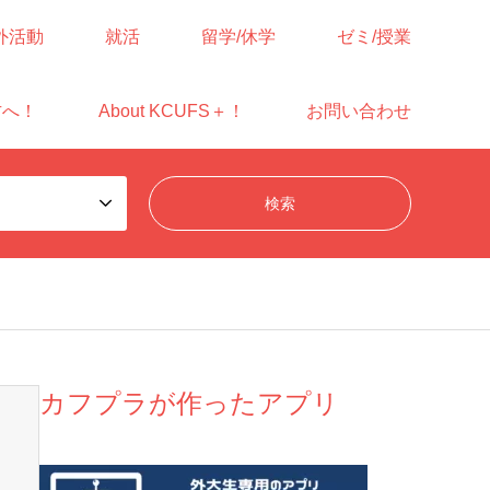
外活動
就活
留学/休学
ゼミ/授業
方へ！
About KCUFS＋！
お問い合わせ
カフプラが作ったアプリ