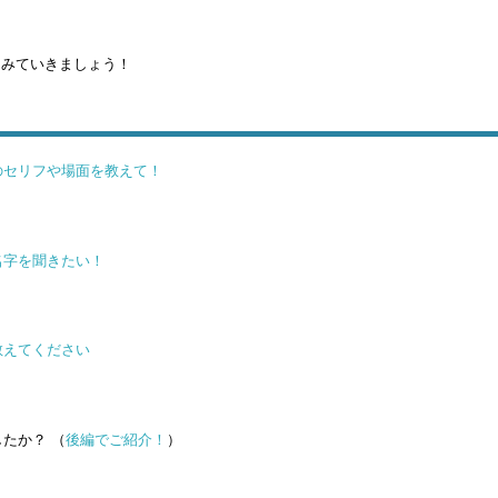
をみていきましょう！
のセリフや場面を教えて！
名字を聞きたい！
教えてください
たか？ （
後編でご紹介！
）