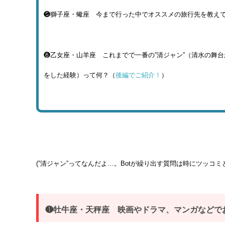
❺獅子座・蠍座 今まで行った中でオススメの旅行先を教え
❻乙女座・山羊座 これまでで一番の”清ジャン”（清水の舞
をした経験）って何？（
後編でご紹介！
）
(”清ジャン”ってなんだよ…。Botが繰り出す質問は時にツッコミ
❶牡牛座・天秤座 映画やドラマ、マンガなどで