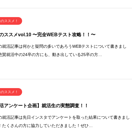
活のススメ！
のススメvol.10 〜完全WEBテスト攻略！！〜
の就活記事は何かと疑問の多いであろうWEBテストについて書きまし
絶賛就活中の24卒の方にも、動き出している25卒の方…
活のススメ！
活アンケート企画】就活生の実態調査！！
の就活記事は先日インスタでアンケートを取った結果について書きまし
！たくさんの方に協力していただきました！ぜひ…