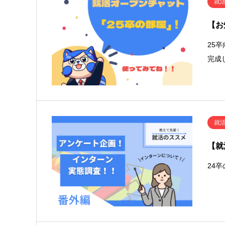
就
【お
25
完成
就
【就
24