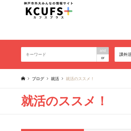
神戸市外大みんなの情報
and
課外
or
ブログ
就活
就活のススメ！
就活のススメ！