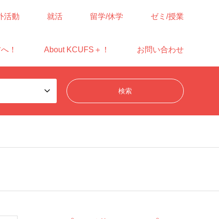
外活動
就活
留学/休学
ゼミ/授業
方へ！
About KCUFS＋！
お問い合わせ