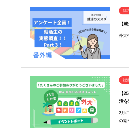
就
【就
外大
就
【2
活を
2月
の違