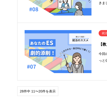
きま
就
【教
今回
っと
28件中 11〜20件を表示