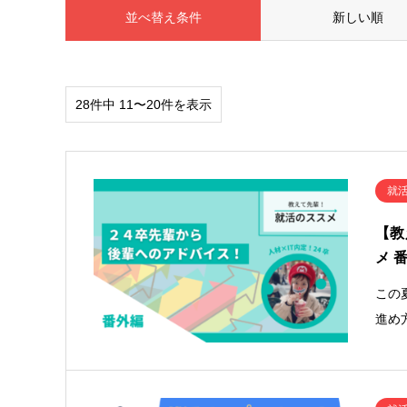
並べ替え条件
新しい順
28件中 11〜20件を表示
就
【教
メ 
この
進め