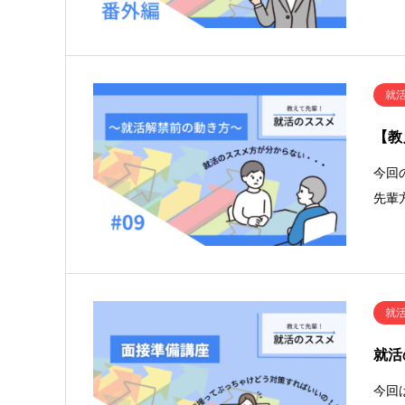
就
【教
今回
先輩
就
就活
今回