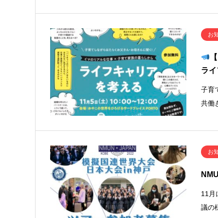
お
【
ライ
子育
共働
お
NM
11
議の