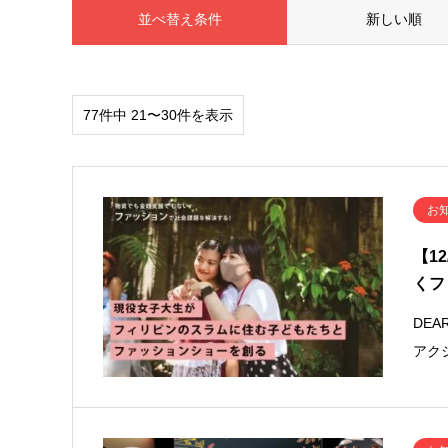
並べ替え条件
新しい順
77件中 21〜30件を表示
お
【1
くフ
DE
アク