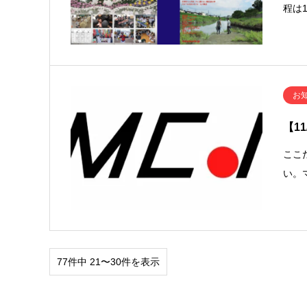
程は1
お
【1
ここ
い。
77件中 21〜30件を表示