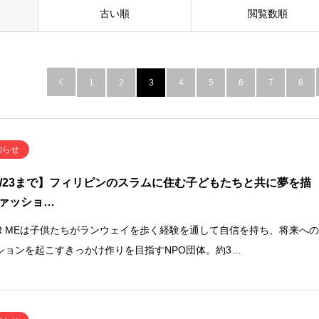
古い順
閲覧数順

1
2
3
4
5
6
7
8
知らせ
2/23まで】フィリピンのスラムに住む子どもたちと共に夢を描
ァッショ…
AR MEは子供たちがランウェイを歩く経験を通して自信を持ち、将来へ
ションを起こすきっかけ作りを目指すNPO団体。約3…