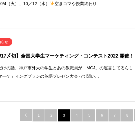
0/4（火）、10／12（水）
空きコマや授業終わり…
知らせ
1/17〆切】全国大学生マーケティング・コンテスト2022 開催！
だけの話、神戸市外大の学生とあの教職員が「MCJ」の運営してるらし
マーケティングプランの英語プレゼン大会って聞い…

1
2
3
4
5
6
7
8