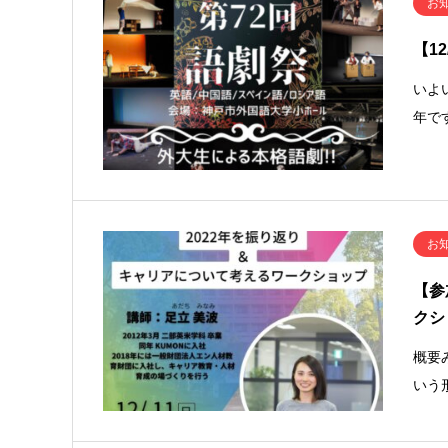
お
【1
いよ
年で
お
【参
クシ
概要
いう