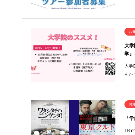
お
大学
学』
大学
んか
お
「学
TR