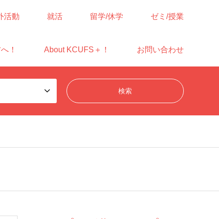
外活動
就活
留学/休学
ゼミ/授業
方へ！
About KCUFS＋！
お問い合わせ