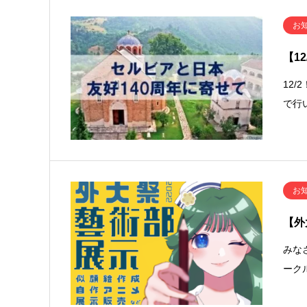
お
【1
12
で行
お
【外
みな
ーク