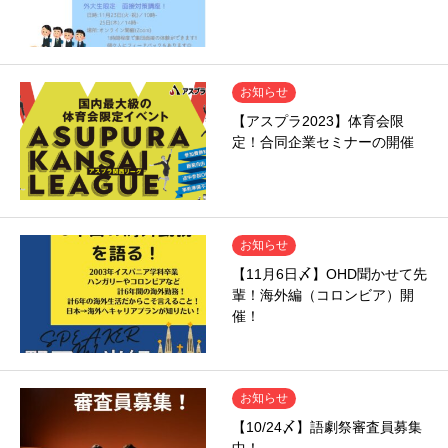
お知らせ
【アスプラ2023】体育会限
定！合同企業セミナーの開催
お知らせ
【11月6日〆】OHD聞かせて先
輩！海外編（コロンビア）開
催！
お知らせ
【10/24〆】語劇祭審査員募集