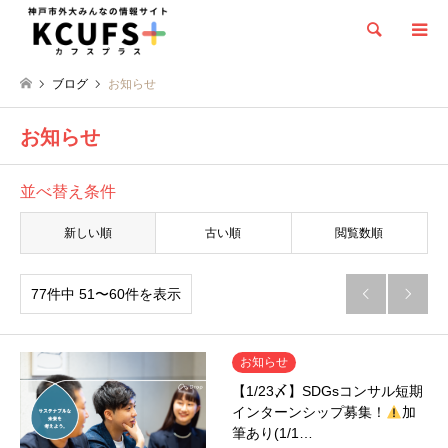
検索
ブログ
お知らせ
お知らせ
並べ替え条件
新しい順
古い順
閲覧数順
77件中 51〜60件を表示


お知らせ
【1/23〆】SDGsコンサル短期
インターンシップ募集！
加
筆あり(1/1…