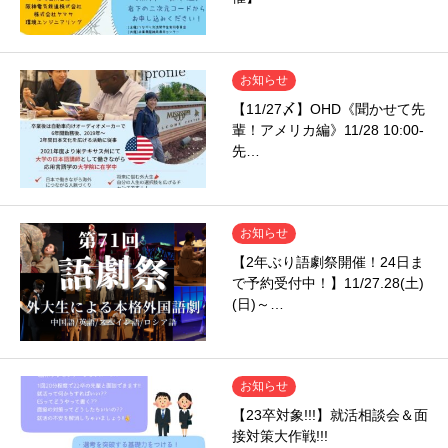
お知らせ
【11/27〆】OHD《聞かせて先
輩！アメリカ編》11/28 10:00-
先…
お知らせ
【2年ぶり語劇祭開催！24日ま
で予約受付中！】11/27.28(土)
(日)～…
お知らせ
【23卒対象!!!】就活相談会＆面
接対策大作戦!!!