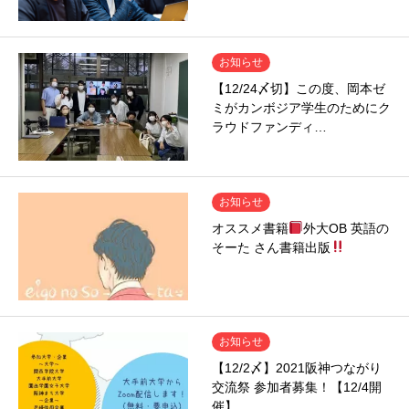
お知らせ
【12/24〆切】この度、岡本ゼ
ミがカンボジア学生のためにク
ラウドファンディ…
お知らせ
オススメ書籍
外大OB 英語の
そーた さん書籍出版
お知らせ
【12/2〆】2021阪神つながり
交流祭 参加者募集！【12/4開
催】