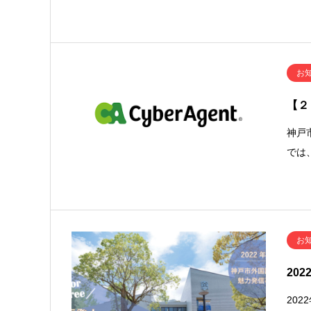
お
【２
神戸
では
お
20
20