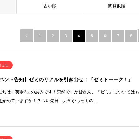
古い順
閲覧数順

1
2
3
4
5
6
7
8
知らせ
ベント告知】ゼミのリアルを引き出せ！『ゼミトーーク！』
にちは！英米2回のあみです！突然ですが皆さん、『ゼミ』については
え始めていますか！？つい先日、大学からゼミの…