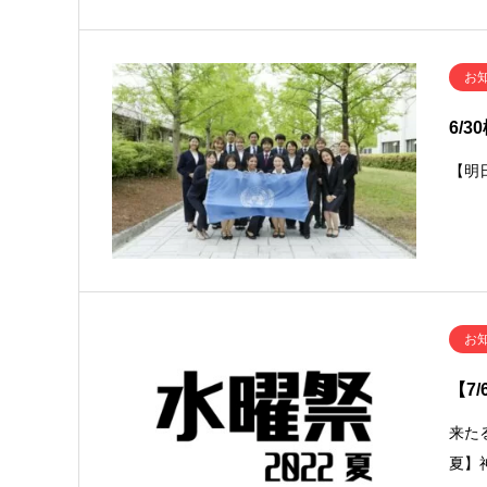
お
6/
【明
お
【7
来た
夏】