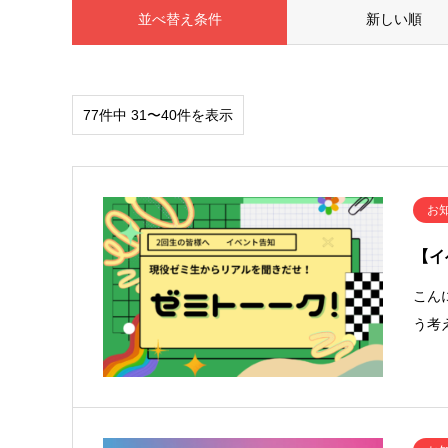
並べ替え条件
新しい順
77件中 31〜40件を表示
お
【イ
こん
う考