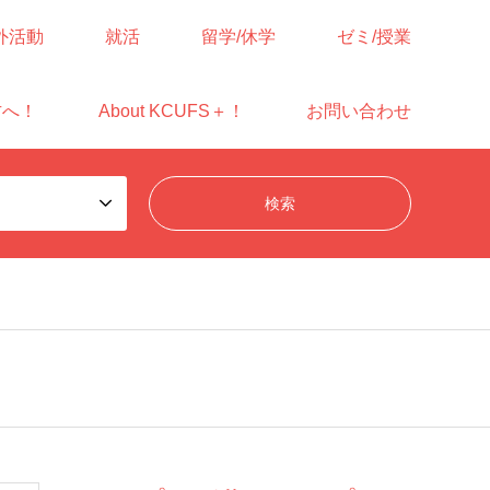
外活動
就活
留学/休学
ゼミ/授業
方へ！
About KCUFS＋！
お問い合わせ