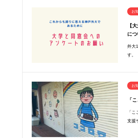
お
【大
につ
外大
す。
お
「こ
「こ
支援