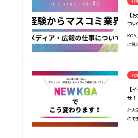
お
【お
つい
KG
に興
お
【イ
せ！
外大
ので