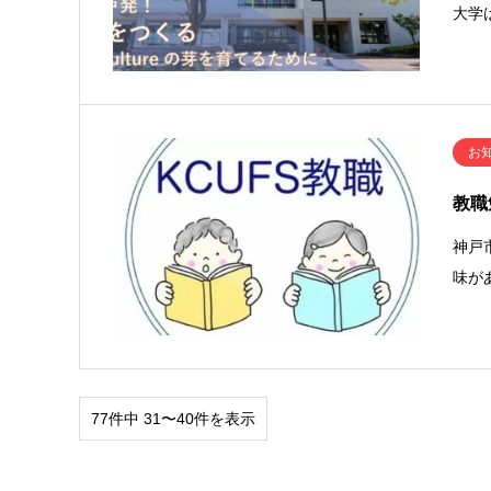
大学
お
教職
神戸
味が
77件中 31〜40件を表示