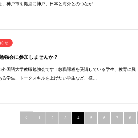
は、神戸市を拠点に神戸、日本と海外とのつなが…
知らせ
勉強会に参加しませんか？
市外国語大学教職勉強会です！教職課程を受講している学生、教育に興
ある学生、トークスキルを上げたい学生など、様…

1
2
3
4
5
6
7
8