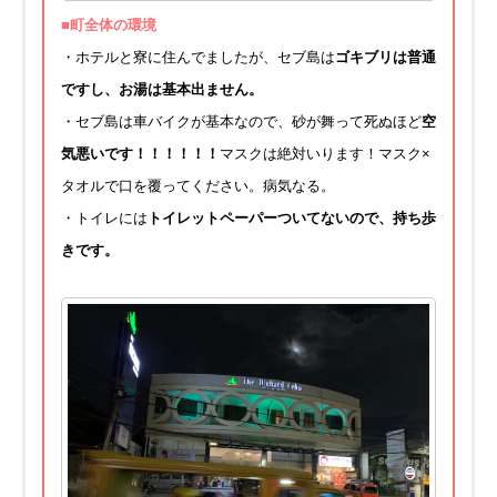
■町全体の環境
・ホテルと寮に住んでましたが、セブ島は
ゴキブリは普通
ですし、お湯は基本出ません。
・セブ島は車バイクが基本なので、砂が舞って死ぬほど
空
気悪いです！！！！！！
マスクは絶対いります！マスク×
タオルで口を覆ってください。病気なる。
・トイレには
トイレットペーパーついてないので、持ち歩
きです。