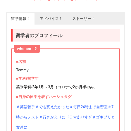
留学情報！
アドバイス！
ストーリー！
留学者のプロフィール
who am I？
■名前
Tommy
■学科/留学年
英米学科/3年1月～3月（コロナで2か月半のみ）
■自身の留学を表すハッシュタグ
＃英語苦手＃でも変えたかった＃毎日24時まで自習室＃7
時からテスト＃行きかえりにドラマありすぎ＃ゴキブリと
友達に