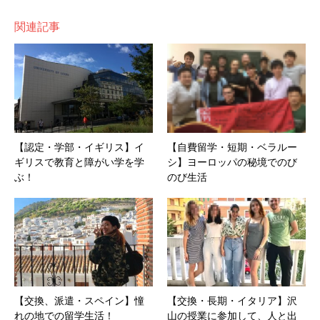
・海でもスマホが使えるカバー→首からかけて海にスマホがも
関連記事
ちこめるやつ。現地で売っているものは安物で、そのせいでス
マホを壊した人を何人も見ました！
日本である程度良いものを
買って海にもっていくと、水中でも写真がとれて友達にも喜ば
れました！
・筆記用具→向こうはシャーペン特に売ってません。思ったよ
【認定・学部・イギリス】イ
【自費留学・短期・ベラルー
り余分に筆記用具持っていくとおすすめです。ノートとかもあ
ギリスで教育と障がい学を学
シ】ヨーロッパの秘境でのび
まりいいものが売ってません。
ぶ！
のび生活
休校が発表され、次の日から会えないことが決まったとき
に先生と泣きながら撮った写真
【交換、派遣・スペイン】憧
【交換・長期・イタリア】沢
れの地での留学生活！
山の授業に参加して、人と出