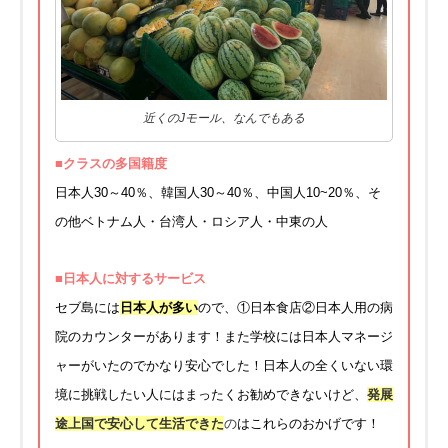
近くのJモール、なんでもある
■クラスの多国籍度
日本人30～40％、韓国人30～40％、中国人10~20％、そ
の他ベトナム人・台湾人・ロシア人・中東の人
■日本人に対するサービス
セブ島には
日本人が多い
ので、①日本食店②日本人用の病
院のカウンターがあります！また学校には日本人マネージ
ャーがいたのでかなり安心でした！日本人の全くいない環
境に挑戦したい人にはまったくお勧めできないけど、
発展
途上国で安心して生活できた
の
はこれらのおかげです！