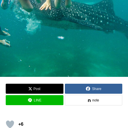
Post
Share
LINE
note
+6