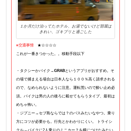
１か月だけ泊ってたホテル、お湯でないけど部屋は
きれい、ゴキブリと過ごした
■交通事情
★☆☆☆☆
これが一番きつかった。。移動手段以下
・タクシーかバイク→
GRAB
というアプリがおすすめ。そ
の場で捕まえる場合は日本人なら１００％高く請求される
ので、なめられないように注意。運転荒いので酔い止め必
須。バイクは男の人の後ろに載せてもらうタイプ、最初は
めちゃ怖い。
・ジプニー→セブ島ならでは？のバスみたいなやつ。乗り
方にコツが必要かも。行先とかわかりにくい。 トライシ
クル→バイクに2人乗りのミニカー？を横につけたみたい