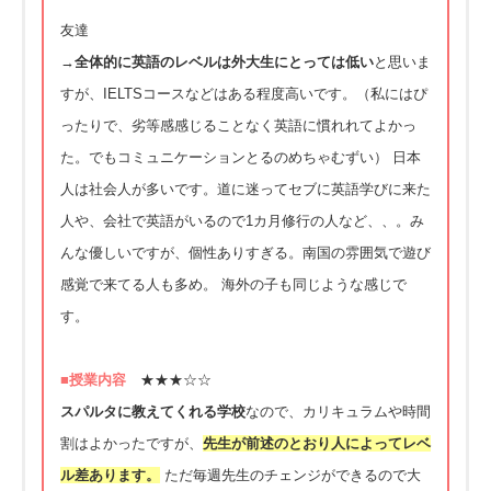
友達
→
全体的に英語のレベルは外大生にとっては低い
と思いま
すが、IELTSコースなどはある程度高いです。（私にはぴ
ったりで、劣等感感じることなく英語に慣れれてよかっ
た。でもコミュニケーションとるのめちゃむずい） 日本
人は社会人が多いです。道に迷ってセブに英語学びに来た
人や、会社で英語がいるので1カ月修行の人など、、。み
んな優しいですが、個性ありすぎる。南国の雰囲気で遊び
感覚で来てる人も多め。 海外の子も同じような感じで
す。
■授業内容
★★★☆☆
スパルタに教えてくれる学校
なので、カリキュラムや時間
割はよかったですが、
先生が前述のとおり人によってレベ
ル差あります。
ただ毎週先生のチェンジができるので大