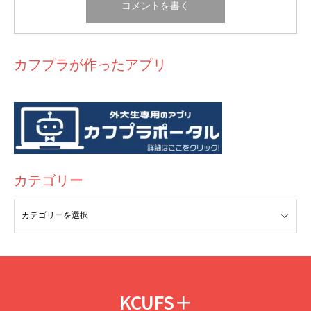
カフプラが作ったアプリ
スリ対策のウエストポーチは１００均とかにも
カワサンフォール、めっちゃきれい！
売ってますがこんな薄いやつです！これをズボ
ンの内側、パンツとズボンの間に挟むのがポイ
カテゴリー
ント！
これ写真のＵＲＬ：
https://item.rakuten.co.jp/linofle/ly-0315/
②学校内
→
財布には最小限の現金のみにしましょう！
先生にもとられる
KCUFS＋
可能性があります、、悲しい事実ですが、、。先生に疑いがか