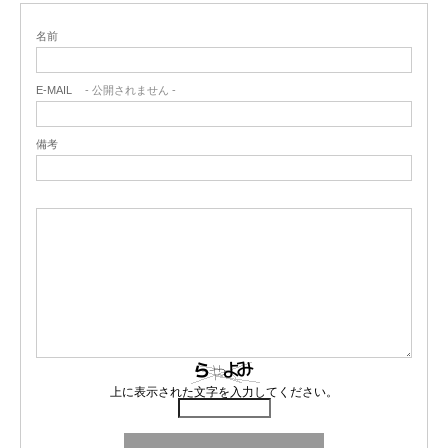
です。タクシーで拉致被害とか普通に聞くので、危険です。他
名前
に乗るとしたら
白いタクシー
ですが、乗る前に「メーター入れ
②セブ島は発展途上観光地が「変」で楽しい
てるか！？」と聞いて、メーターがONになってるのを確認して
E-MAIL
- 公開されません -
「なんやこれ！」みたいな観光地を
「発展途上観光地」
と呼ん
ください。乗ってからだと遅いです。相場が分かる場合は、
でいたのですが、 それがいい意味で新しいことばっかで
楽しか
「〇ペソで～まで行けるか？」と初めに交渉するといいかも。
備考
った
です（笑） 写真にあるようなボロボロのインスタ映えスポ
ットや トイレや着替え場所もない、死ぬほど田舎にあるめっち
★スリ対策
ゃきれいな滝とか、、 現地のツアーに申し込むと日本サイトで
①街中
予約するよりもかなり安くいけます！ しかも、人数が多ければ
→
普通にすられます！
中国・韓国・日本人の顔だな、と分かっ
多いほど安いので、友達の友達の友達まで誘って２０人くらい
たら物をとってきます。何人も不注意でスマホやクレジットを
で旅行したりしました！ ジンベイザメと泳いだり、山の上にあ
盗られてる人がいました。 財布には必要最低限の現金のみ。大
るなーんもない観光地とか
一生忘れないです（笑）
（一応展望
金をおろして持ち歩く・クレカ・スマホなどは基本ウエストポ
台らしい）
ーチに入れて、ズボンの内側にしまうこと！
上に表示された文字を入力してください。