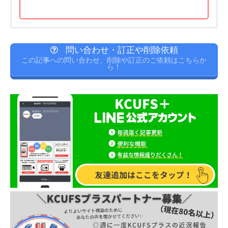
留学アドバイス
留学ストーリー～これなしで私の留学語れない
問い合わせ・訂正や削除依頼
～
この記事への問い合わせ、削除や訂正のご依頼はこちらか
①もちもの：セブ島にいって分かったマストアイテ
ら！
ム！！！
①～行きと帰りの修羅場で、人生の修行できた～
・蚊よけスプレー→体に吹きかけるものっと部屋に置いておい
前述しましたが、行きのマニラ乗り継ぎでは、 「間違ったター
て勝手に蚊よけされるものどちらも！※絶対に普通の蚊よけで
ミナル」に案内され、ついたら「ターミナル違うから空港に入
はなく、デング熱対策になるもの！！！※現地にもデング熱対
れず」、 その後タクシーに案内され「２万円ほどぼったくられ
策のクリームが売っており、特に海に行く前は薬局で購入す
た」のが私です（笑）（笑い事じゃない！）
帰りも修羅場で、
る！
デング熱は結構な確率でなります！
日本人の友達だけでも
まずコロナが流行って学校が休校に、なったかと思いきややっ
５人以上身の回りにいました。２週間入院になり、留学がつぶ
ぱり休校しないわ！と言われ、帰りの飛行機を予約しないでい
れます！！
たら、次の週「やっぱり休校するし、食堂も水道も月末にはや
めるねー」と言われ、、、 急いで飛行機を予約しようとした
・ゴキブリ対策→
ゴキブリが普通に部屋にいる
ので！
ら、数日先まで全部ない！ギリギリその週の金曜日の便を予