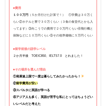
■費用
１００万円
（５か月行けた計算で！） ①学費は３０万く
らい②ホテルと寮で３０万くらい（３食の食堂代とかも入
ってます）③向こうでの費用で２０万円くらい④飛行機と
保険などに１０万円くらい⑤その他準備物に５万円くらい
■留学前後の語学レベル
２か月半後 TOEIC850、IELTS7.0 とれました！
■その場所を選んだ理由
①発展途上国で一度は暮らしてみたかったから！
②
留学費用が安い
③スパルタに英語が学べる
④アジア人も多く、英語が苦手な私にとってはちょうどい
いレベルだと考えた