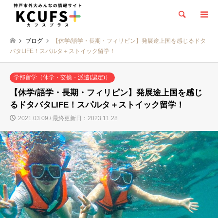
検索
ブログ
【休学/語学・長期・フィリピン】発展途上国を感じるドタ
バタLIFE！スパルタ＋ストイック留学！
学部留学（休学・交換・派遣(認定)）
【休学/語学・長期・フィリピン】発展途上国を感じ
るドタバタLIFE！スパルタ＋ストイック留学！
2021.03.09 / 最終更新日：2023.11.28