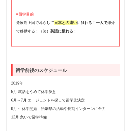
■留学目的
発展途上国で暮らして
日本との違い
に触れる！
一人で
海外
で移動する！（笑）
英語に慣れる
！
留学前後のスケジュール
2019年
5月 就活をやめて休学決意
6月～7月 エージェントを探して留学先決定
9月～ 休学開始、語劇祭の活動や長期インターンに全力
12月 急いで留学準備