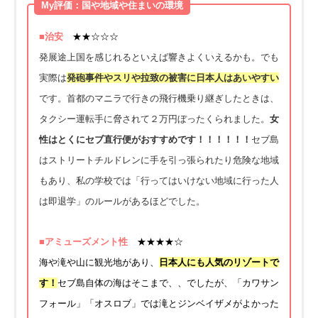
My評価：国や地域や住まいの環境
■治安
★★☆☆☆
発展途上国を感じれるといえば響きよくいえるかも。でも
実際は
発砲事件やスリや拉致の被害に日本人はあいやすい
です。首都のマニラで行きの飛行機乗り継ぎしたときは、
タクシー運転手に脅されて２万円ぼったくられました。
女
性はとくにセブ直行便がおすすめです！！！！！！
セブ島
はストリートチルドレンに手を引っ張られたり危険な地域
もあり、私の学校では「行ってはいけない地域に行った人
は即退学」のルールがあるほどでした。
■アミューズメント性
★★★★☆
海や滝や山に観光地があり、
日本人にも人気のリゾートで
す！
セブ島自体の海はそこまで、、でしたが、「カワサン
フォール」「オスロブ」では滝とジンベイザメがよかった