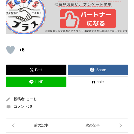
約、、。 その次の日、なんと私の便を最後に日本への飛行機は
・マスク→今は必須ですが、コロナでなくても
空気が悪くて病
ストップするという大統領命令が！！！私はギリギリ帰れます
気になります！
エアコンでもやられるので１日中必要。街中に
が、ほとんどの友達はかえれなくなりました、、。 そこから怒
行く時はマスク＋タオルで口をおおう
涛のチケット合戦がおこった末、１便１０万円でいいなら日本
行き飛ばしたるわーとフィリピン空港に言われてみんな１０万
・日焼け止め→
かなり強力なもの
が必要 ・ながそで、長ズボン
円だして帰れることに、、、。 やっと一安心と思いきや！学校
+6
の服→学校が寒い。日光が強すぎる。
蚊よけ（デング熱）。狂
のある市内にコロナ陽性者が２人出たらロックダウンすると大
犬病。の対策として！
以外と私は毎日長袖をはおってました。
統領命令がでて、、。 なんと帰国前日に１人陽性者が！！ 市外
長ズボンは蚊よけと狂犬病対策に！なめたらだめです。なめて
にある空港に行く道がふさがれたら帰れない！ということで、
Post
Share
病院行きになった日本人を何人も見た！！！
念には念を、みんなで前日から急いでブッキングした空港の隣
LINE
note
にある３つ星ホテルに宿泊（笑） 帰国前日だけ死ぬほどリゾー
・薬→酔い止めは多めに。風邪薬・胃薬・腹痛薬など、あらゆ
ト満喫しまして無事かえって来れました（笑） なんか普通のこ
投稿者:
こーじ
る日本の薬を多めに！！
向こうの薬はとても大きくて、飲みに
とでは驚かずに、
臨機応変に対処できる術
が身につきました。
コメント:
0
くく、しかも効きません。酔い止めはそもそも売ってませ
あと、緊急事態の中での
日本人の一致団結
が楽しかったです
ん！！
（笑）