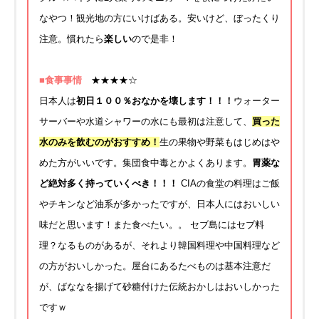
なやつ！観光地の方にいけばある。安いけど、ぼったくり
注意。慣れたら
楽しい
ので是非！
■食事事情
★★★★☆
日本人は
初日１００％おなかを壊します！！！
ウォーター
サーバーや水道シャワーの水にも最初は注意して、
買った
水のみを飲むのがおすすめ！
生の果物や野菜もはじめはや
めた方がいいです。集団食中毒とかよくあります。
胃薬な
ど絶対多く持っていくべき！！！
CIAの食堂の料理はご飯
やチキンなど油系が多かったですが、日本人にはおいしい
味だと思います！また食べたい。。 セブ島にはセブ料
理？なるものがあるが、それより韓国料理や中国料理など
の方がおいしかった。屋台にあるたべものは基本注意だ
が、ばななを揚げて砂糖付けた伝統おかしはおいしかった
ですｗ