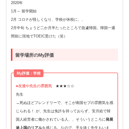
2020年
1月～ 留学開始
2月 コロナが怪しくなり、学校が休校に、、
2月中旬 ちょうど二か月半たったところで急遽帰国。帰国一週
間前に現地でTOEIC受けた（笑）
留学場所のMy評価
My評価：学校
■友達や先生の雰囲気
★★★☆☆
先生
→死ぬほどフレンドリーで、そこが南国セブの雰囲気を感
じられる！ が、先生は免許を持っておらず、安月給で韓
国人経営者に働かされている人、、そういうところに
発展
途上国のリアル
を感じる。なので、手を抜く先生もいま