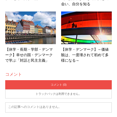
会い、自分を知る
②治安対策：なめたら高確率で被害に！タクシーぼ
ったくり、スリには気をつけろ！
★タクシー
①マニラで乗り継ぐとき
【休学・長期・学部・デンマ
【休学・デンマーク】～価値
ーク】幸せの国・デンマーク
観は、一度壊されて初めて多
→
絶対にタクシーに乗らない！
ターミナル移動する外国人狙い
で学ぶ「対話と民主主義」
様になる～
で７０ペソで乗れる距離を2500ペソに最初から指定しており、
乗ってからメニュー表を渡されます。高すぎると言ったら、
コメント
「そのスマホを渡せ、売り払って金にするから」と言われま
コメント (0)
す。
２万円くらいぼったくられました。。。
その時は弱かっ
た、、、。
トラックバックは利用できません。
②セブ島やマクタン島で乗るとき
帰国直前に泊まった３つ星ホテルがよすぎた、今まで２
か月過ごした寮とのギャップやばすぎて同じ国ではない
この記事へのコメントはありません。
→なれないうちは
Grabという配車サービス
を使ってください！
これはぼったくられません。少し多くとられますが、
安心安全