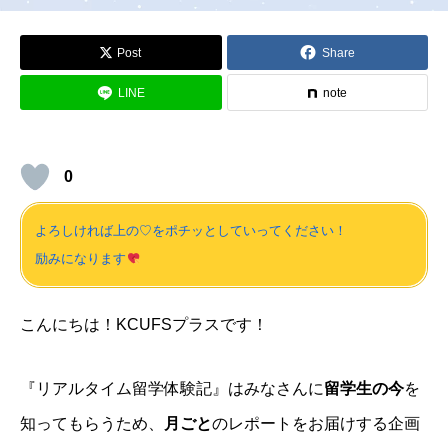
Post
Share
LINE
note
0
よろしければ上の♡をポチッとしていってください！
励みになります
こんにちは！KCUFSプラスです！
『リアルタイム留学体験記』はみなさんに
留学生の今
を
知ってもらうため、
月ごと
のレポートをお届けする企画