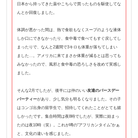
日本から持ってきた薬やこちらで買ったものを駆使してな
んとか回復しました。
体調が悪かった間は、熱で食欲もなくスープのような液体
しか口にできなかったり、食中毒で食べてもすぐ戻してし
まったりで、なんと2週間で3キロも体重が落ちてしまい
ました…。アメリカに来てまさか体重が減るとは思っても
みなかったので、風邪と食中毒の恐ろしさを改めて実感し
ました。
そんな2月でしたが、後半には仲のいい
友達のバースデー
パーティー
があり、少し気分も明るくなりました。その子
はコンゴ出身の留学生で、招待してくれたことがとても嬉
しかったです。集合時間は夜8時でしたが、実際に始まっ
たのは夜10時（笑）。これが噂の“アフリカンタイム”かぁ
と、文化の違いを感じました。