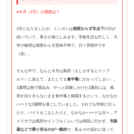
■今月（2月）の感想は？
2月になりましたが、ミシガンは
相変わらず氷点下
の日が
続いていて、寒さが身にしみます。学校生活も忙しく、大
学の物理は相変わらず意味不明で、日々苦戦中です
（笑）。
そんな中で、なんと今月は風邪（もしかするとインフ
ル？）に加えて、またしても
食中毒
にかかってしまい…。
1週間は熱で寝込み、やっと回復しかけた2週目には、風
邪が治りきらないまま食中毒と格闘するという、なかなか
ハードな2週間を過ごしていました。それでも学校に行っ
たり、バイトをこなしたりと、なかなかハードな日々。ア
メリカでは風邪やインフルくらいでは病院に行かず、
市販
薬などで乗り切るのが一般的
で、私もその流れに従って、