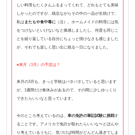
しい料理もたくさんふるまってくれて、どれもとても美味
しかったのですが…残念ながらその中の一品が生焼けで、
私は
またもや食中毒に
（泣）。ホームメイドの料理には気
をつけないといけないなと痛感しましたし、何度も同じこ
とを繰り返している自分にちょっと情けなさも感じました
が、それでも楽しく思い出に残る一日になりました。
■来月（3月）の予定は？
来月の3月も、きっと学校はバタバタしていると思います
が、1週間だけ春休みがあるので、その間に少しゆっくり
できたらいいなと思っています。
今のところ考えているのは、
車の免許の筆記試験に挑戦
す
ることです。アメリカで免許が取れたらいいな〜とぼんや
り考えているうちに、気づけば時間がどんどん過ぎてしま