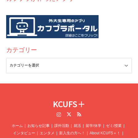
カテゴリー
KCUFS＋
Instagram
Twitter
RSS
ホーム
お知らせ記事
課外活動
就活
留学/休学
ゼミ/授業
インタビュー
エンタメ
新入生の方へ！
About KCUFS＋！