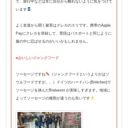
て、
旅行中などは常に自分から離れないように気をつけて
います
よく友達から聞く被害はクレカのスリです。携帯のApple
Payにクレカを登録して、
普段はパスポートと同じように
服の中に忍ばせるのがいいかもしれ
ません。
■
おいしいジャンクフード
ソーセージですね
（
ジャンクフードというよりかはソ
ウルフードですが、、）
ドイツのハードパン(Brötchen)
で
ソーセージを挟んだBratwurst が美味しすぎます。
地域に
よってソーセージの種類が違うのも良いです