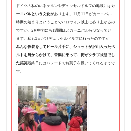
ドイツの私のいるケルンやデュッセルドルフの地域には
カ
ーニバル
という文化
があります。
11月11日がカーニバル
時期の始まりということでハロウィン以
上に盛り上がるの
ですが、
2月中旬にも1週間ほどカーニバル時期なってい
ます。
私も1日だけデュッセルドルフに行ったのですが、
みんな仮装をしてビール片手に、
ショットが沢山入ったベ
ルトを肩からかけて、音楽に乗って、
街がクラブ状態でし
た笑笑
最終日にはパレードでお菓子を撒いてく
れるそうで
す。