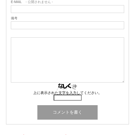
がいが悪化することさえある
のです。
そういったことも含
E-MAIL
- 公開されません -
るので、その際は、学校外のお客様の対応でいつもよりも
す。
08:03 寝床
め私達が
自ら解決・対応に向けて思考し、
経験や学びに繋
バタバタしますが、ウキウキされている様子を見るとこち
がっていく流れ
が、
この学校でしか見られないもので、毎
備考
らも自然とウキウキしてきます。このイベントは学生がメ
■防犯対策で気を付けていること
日新しく気づかされることば
かりです！
インとなって運営しているため、ご飯やお酒代も少しお安
くなっています。その代わり、夏休みなど学校の期間外は
夜は
学内でも一人で歩かないようにしています。
治安はと
来ている生徒みんながみんな福祉や介護職を目指している
空いていません。私も今学期終わりに友達と一緒にこのイ
てもいいですが、
以前1人で夜に学内を歩いていた時に留
訳ではな
く、
来る背景がさまざまなのも面白い！
これから
ベントに参加したいな〜と考えています。
学生の男性3人組が近づい
てきて殴るふりをされたことが
もどんどん学校や生徒について知っていきたいなと思って
あります。
留学生からのアジア人差別などもたまに聞くの
います
2月は、旅行や遠出はしなかったのですが、
友達と一緒に
で、
同じアジア圏に留学していると言えどもそういった方
お寿司を食べに行きました
。そのレストランは、韓国人の
面の注意はす
るに越したことはないと思います。
●なんかデンマークで手術する羽目になって草
オーナーとシェフが切り盛りしているらしく、お寿司だけ
上に表示された文字を入力してください。
ではなく、韓国のおつまみや前菜があったり、うどんやラ
■おいしいジャンクフード
えっと、やんわり伝えると、
なんやかんや事故って手術を
ーメンもありました。私たちは、お寿司、うどん、韓国の
Lay’sというポテトチップスが美味しいです。
アジア圏に
しました！笑
おつまみを頼みました。久々に食べるお寿司とうどん、そ
は割とどこにでも売ってるみたいですが、
国によって味が
このネットの間で寝ました
して初めて食べる韓国のおつまみに感動しました。うどん
違うようです！色々な味があって、
キュウリ味もあるので
デンマークに到着して2週間後のことだったのでけっこう
は、日本と韓国のスタイルが融合されていて、野菜たっぷ
ぜひ皆さんにも試してみて欲しいです。