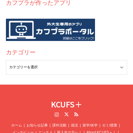
そっからまあ〜ながかったですね。
結局8時間かけて
カフプラが作ったアプリ
ガッカリ
しましたね～
りで美味しかったです。もちろん、日本のお寿司やうどん
32kmしか進みませんでした！！
なんでなん？
Google先生
に比べると味の違いはありますが、久々に食べるお寿司、
は32kmを1hr36で漕いでました。
結局集合場所まで残りの
今はなんとか寮にもどり授業にも出てるので、オールオッ
うどんに感動していました。
よくここら辺で美味しい日本
60kmは電車を使いました。ふぅ。
友達の家にお邪魔して
ケー！
料理レストラン知ってる？と色んな人に聞かれる
ので、こ
ご飯を食べて、
牢獄の横にある脱出ゲームに行きました。
れを機に、カラマズー市の美味しい日本食レストランを探
まさかデンマークで脱出ゲームをするとは思いませんでし
してみるのも楽しそうだなと感じました。
何の役に立つねんというような情報かも知れませんがデン
たね。
脱出不可能でした。
帰り道、また60km電車に乗っ
カテゴリー
マークの
医療を共有しますね！
て、
残り30km自転車漕ぎました。
こりないんですよね。
結局帰りも4時間かけて、夜の1時に学校に戻りました。
・救急隊員の人めっちゃ優しい
この反省を生かして、
デンマークではもう自転車に乗るの
をやめます。
でもよかったこともあります。
もちろんこん
・看護師さんは時間と心に余裕がある様子で、
めっちゃち
なこと二度としないので
めちゃくちゃ思い出には残っ
た
ゃんと患者の話を聞いてくれた
し、無茶なことをしているのが楽しかったし、
朝日も夕日
KCUFS＋
も見れて夜は星も見えました。
日本でも絶対こんなことし
・当日オペにかかる執刀医・麻酔科医・
看護師としっかり
Instagram
Twitter
RSS
ません。でも後悔はしてません。
3ミリくらいはしたか
話す時間が設けられてて不安がなかった
も。
ホーム
お知らせ記事
課外活動
就活
留学/休学
ゼミ/授業
インタビュー
エンタメ
新入生の方へ！
About KCUFS＋！