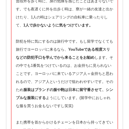
普段外を歩く時に、身の危険を感じたことはあまりないで
す。
でも夜遅くに外を出歩く時は、寮が一緒の友達と出か
けたり、
1人の時はシェアリングの自転車に乗ったりし
て、
1人で歩かないように気をつけています。
防犯を特に気にするのは旅行中です。
もし留学でなくても
旅行でヨーロッパに来るなら、
YouTubeである程度スリ
などの防犯手口を学んでから来るこ
とをお勧め
します。そ
の中でも1番気をつけているのは、
お金持ちに見られない
ことです。ヨーロッパに来ているアジア人＝
金持ちと思わ
れるので、アジア人というだけで狙われやすいです。その
ため
服装はブランドの服や鞄は日本に留守番させて、
シン
プルな服装にする
ようにしています。(
留学中におしゃれ
な服を買うお金もないですし笑笑)
また携帯を首からかけるチェーンを日本から持ってきてい