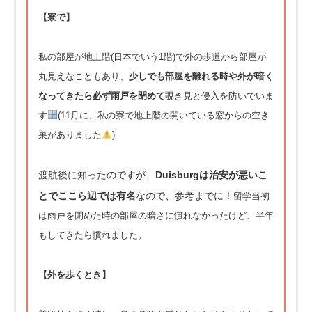
【寮で】
私の部屋が地上階(日本でいう1階)
で外の歩道から部屋が
丸見えなこともあり、
少しでも部屋を離れる時や外が暗く
なってきたら必ず雨戸を閉めて
覗き見と侵入を防いでいま
す
(11月に、
私の寮で地上階の開いている窓からの空き
巣がありました
)
渡航後に知ったのですが、
Duisburgは治安が悪いこ
とでこ
こら辺では有名
なので、参考までに！
留学当初
は雨戸を閉めた時の部屋の暗さに慣れなかったけど、
半年
もしてきたら慣れました。
【外を歩くとき】