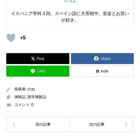
2月を振り返ってみると、
日々の課題やテスト勉強とバイ
荷物、
キルギス人の友達に会いたい、
JICAのお兄さんお
2月頭に
友達に会いに前の学校を訪ねました！
ほぼメンバ
強している方々と交流しました。
■その場所を選んだ理由は？
トに明け暮れていた記憶
しかなく、忙しなく過ごしていま
姉さんとご飯行きたい、
ホストファミリーとおにぎりとオ
イスパニア学科３回。スペイン語に大苦戦中。音楽とお笑い
ーの違う学校は、
まだ私がいたときとは雰囲気も完全に違
したが、気づけば留学してから半年が経っていました。こ
が好き。
ムライス作りたい、
パッキングしないよいよいよやばい、
ってちょっと変な感じでし
た。でもやっぱり懐かしくてた
友達と雲南省の昆明と西双版纳に1週間ほど旅行
まず私の通う学校に関して軽く説明すると、
全員で約200
に行きま
の半年間に日本では中々体験出来ないことをアメリカでた
ホストシスターの誕生日プレゼント買いたい、
帰国前日に
まらなくて、
全ての場所にいろんな思い出が詰まってて、
した。
名の生徒がいるのですが、
雲南省は中国の南の方にあり、食べ物はタイ料理の
その約半数が障がいをもった生
くさん経験したり、新しい人々と出会ったり、色んな思い
+5
一次面接。。。
余裕をもった行動は、
いかに大切なこと
こうやって
帰って来れる場所があるってとても幸せなこと
味に近いです。
徒
です。
残りの半数は通常の授業を受けるほか、
少数民族がたくさんここには住んでおり、
障害を持
出が出来たなとしみじみする気持ちがある一方で、時の経
か！
だなあ
、
としみじみしていました。ここまでが天国です
様々な民族の文化をこの旅行でたくさん知ることができま
った生徒を介助する仕事も行います。（
学校についてのよ
つ早さに圧倒されたり、この半年で自分は成長しているの
Post
Share
ね。
次の日は私と日本人の友達と韓国人の友達の3人で、
した！
り詳しい情報はこちらをご覧下さい！→
http
だろうかと焦ったりする気持ちもあり、何だか複雑な気持
【帰国しました】
デンマーク人の友達の家に行く予定でした。
ここからが地
s://www.egmont-hs.dk/
）
LINE
note
ちです。ですが、あまり悶々としていると目の前の大切な
獄の始まりです。
電車のチケットを買おうと思ったら思っ
瞬間や物を見落としそうなので、それよりも
「今この瞬間
日本って先進国でうれしい！！！！！！！！
高菜明太牛丼
たよりも高く
て、
どうしても払いたくなかった私たちは2
決して介助のプロではない
生徒達が障害をもつ生徒をサ
投稿者:
のね
を全力で取り組む、楽しむ」というマインドで過ごしてい
がおいしい！！！！！！！！！！
択に絞ることにしました。
その2択とは、
ヒッチハイクか
ポートをし
ながら、全員が共同寮で生活し、授業を受ける
体験記
,
留学体験記
きたい
と思います。
自転車
。考えた結果、
ヒッチハイクはやっぱり運による
のですが、
まずこういった状況が作られている施設は日本
コメント:
0
■3月の予定は？
し、
無理な時はほんとに無理だからやめようということで
で他になく、
私がまだ見たことのないインクルーシブ社会
学校面では、体験談を書く度、毎回言っているような気が
自転車になり
ました。
距離を調べると、
の現場を見て学ぶのに
ピッタリなのではないかと思い、こ
しますが、課題やテスト勉強に追われて目が回るほど忙し
帰国してしまったので、もう、言い訳できません。就活を
98km。！？！？！？
Google map先生によると、自転車
こにしようと決めました★
いです。
アメリカの大学の忙しさを舐めていたなと反省
し
します。
で4時間。
でも今までの経験から坂道が多いことは知って