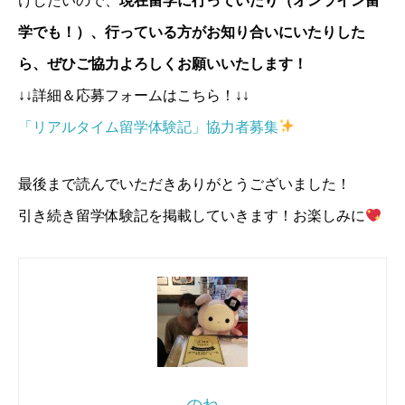
けしたいので、
現在留学に行っていたり（オンライン留
БГУ（ビシュケク国立大学）、スラブ大学 (ビザの関係で
すだち
まめたろう
まめ
■名前
引き続き通うことになりました)
学でも！）、行っている方がお知り合いにいたりした
■学科/学年
■学科/年
■学科/学年
Izumi
■留学形態
ら、ぜひご協力よろしくお願いいたします！
イスパニア学科3回生
英米学科/3年
中国学科 3回生
■学科/学年
自費・休学留学
↓↓詳細＆応募フォームはこちら！↓↓
■学校名
■学校名
■学校名
第二部英米学科/3年
■留学期間
Nordfyns Højskole、Vestjyllands Højskole
Egmont højskolen
華東師範大学
「リアルタイム留学体験記」協力者募集
■学校名
2023年3月〜2024年3月
■留学形態
■留学形態
■留学形態
Kalamazoo Valley Community College
自費・休学留学
自費留学、休学留学など
自費・休学留学
■留学形態
最後まで読んでいただきありがとうございました！
リアルタイムレポート
■留学期間
■留学期間
■留学期間
自費・休学留学
引き続き留学体験記を掲載していきます！お楽しみに
2023年8月〜2024年6月
2024年2月〜2024年6月
2023年9月〜2024年7月
■2月の感想は？
■留学期間
2023年8月〜2025年4月まで
リアルタイムレポート
【キルギスにて怒涛の日々でした】
リアルタイムレポート
リアルタイムレポート
リアルタイムレポート
■2月の感想は？
■何を学ぶ予定ですか？
■2月の感想は？
帰国前ってどうしても予定を詰めすぎちゃいますよね。企
デンマークにおける
障がい福祉・
インクルーシブ社会につ
■2月の感想は？
業説明会、授業、お土産買いたい、交流会、
友達の企画の
【天国と地獄自転車12hの旅】
いて学ぶ予定です！
初めて日中交流会に参加
しました！
私が通っているキャン
手伝い、WEBテスト、
のちにキルギスに来る友達に託す
のね
パスには日本語学科がないので、
中国で初めて日本語を勉