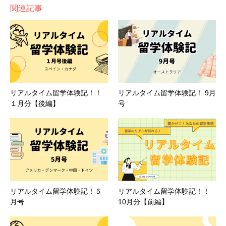
ています。そんな中での
最近の希望は、3月にある春休み
関連記事
いたので、
見積もって倍かかるとして8時間。集合時間は
■留学目的・意気込みは？
です。
これを乗り越えたら春休みと自分に言い聞かせて、
■バレンタイン文化はありますか？
午前10時。
今は深夜1時。、、、ほな今出たらいいんか！
心を落ち着けています笑 2月は中間テストも控えてい
そんなバカな考えを立ててそのまま勢いで出発してしまい
目的は2つあって、
1つは将来障がい福祉に関するお仕事
て、毎週末の小テストに加えて、中間テストに向けての勉
ホストファミリーから「バレンタインデーって知ってる？
ました＾
＾
出発してすぐ友達のチャリは壊れる、眠すぎ
西双版纳の夜市
がしたいのでその分野に関し
ての知見を深めること、
もう
強もしなければならず、睡眠不足が続く日々です。特に、
日本にはあるの？」と聞かれたのであるんだとは思いま
る、風強すぎる、
小雨の最悪コンディション
に見舞われな
1つは後悔のないよう今のうちに海外経験を漫喫すること
数学と政治学が難しく、
諦めそうになりながらも、勉強時
す。
だけど、
日本みたいにあんなに堂々と広告を打ち出し
がら海まで漕ぎました。
です
！
間をしっかりと確保したり、わからないところは学校のチ
ているわけではないで
す。
リアルタイム留学体験記！！
リアルタイム留学体験記！ 9月
ューターの人に教えてもらって対策をしています。
そんな
１月分【後編】
号
意気込みは、全力で楽しむ！！
忙しい今学期も後半を迎えるので、これまでよりも要領よ
■防犯対策で気をつけていること
く、授業や課題、テストに取り組んでいきたいなと思いま
■初月～今月（2月）の感想
す。今学期が1番忙しい学期であるよう祈るばかりで
カバンはつねに斜め掛け。特にマルシュ、
バザールでは絶
す・・・
対にチャックをしめる。
一言で言うと「
みたことない世界の連続」でした！笑
2月から、
Student Services Asssistant (学校の受付係)と
リアルタイム留学体験記！５
リアルタイム留学体験記！！
■おいしいジャンクフード
●学校のシステムがやっぱすごい
月号
10月分【前編】
して月曜日から金曜日までバイト
をしています。このバイ
トでは、
たくさんの学校職員や生徒、同じ建物で働いてい
シャウルマかしら。ほら、
トルティーヤにケバブのお肉と