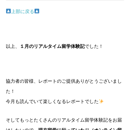
上部に戻る
留学者のプロフィール
留学者のプロフィール
留学者のプロフィール
留学者のプロフィール
留学者のプロフィール
以上、
１
月のリアルタイム留学体験記
でした！
協力者の皆様、レポートのご提供ありがとうございまし
■名前
た！
ジョアンナ
今月も読んでいて楽しくなるレポートでした
■学科/学年
ロシア学科 3回終了
そしてもっとたくさんのリアルタイム留学体験記をお届
■学校名
■名前
■名前
■名前