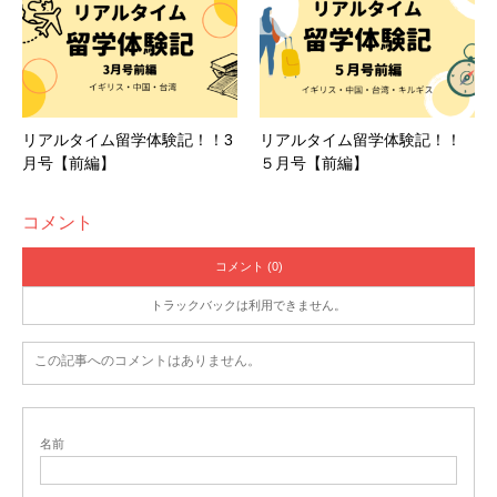
いわずもがな、健常者・身体・知的・
精神障がい者の生徒
る他の留学生の人々と交流できる
ので、ここで働けてよか
フライドポテトと気持ちばかりのお
野菜を入れて巻き巻き
04:30
西双版纳で食べたタイ族料理
達が共同で生活をしているのですが、
全く違和感なくみん
ったなと感じる日々です。仕事内容としては、生徒や来客
したやつ。
な同じ時間と場所を共有していて、
それがまず何よりも新
者の対応、会議室の貸し出し対応、教育相談、カウンセリ
その時点でまだ15kmしか漕いでないのにもう朝の6時、、
鮮で感動
しました。
私事にはなってしまいますが、
私自身
ングの予約対応、電話対応、書類作成、備品管理がありま
■3月の予定は？
■留学はハイリスク・ハイリターン
そのままアイスクリーム屋さんの中で1時間仮眠をとりま
車椅子を利用する障がい者であり、今までは正直「
自分は
す。私が働いているキャンパスは、主に調理、醸造、看
リアルタイム留学体験記！！3
リアルタイム留学体験記！！
した。
普
通じゃない」という意識の中でしか生きてきませんでし
月号【前編】
５月号【前編】
護、救急医療を専攻している学生が通うキャンパスで、メ
３月からは
2学期が始まります。
新しく来た学生に会うの
留学は
語学力の成長だけでなく、
日本ではできない経験が
た。
けれどもこの学校にいるともうそういう次元の話では
インのキャンパスではないので
基本的に静かでゆったりと
がとても楽しみです！
できる大きなチャンス
です。
私はこの留学をしてよかった
コメント
なく、
こんなに
全員が「人として」
関わっていけるコミュ
した職場環境
です。ただ、調理専攻の学生が授業で料理を
と思っています。しかし、留学には、
嫌な気持ちになる可
ニティが存在するんだ
と圧倒されました。
する際はいつも建物中にいい香りが漂うので、お腹が空い
中国人の友人達と日本人の友人達の合計10人くらいで土
コメント (0)
能性が十二分にある
と思います。脅すようなことばかり書
ている時は必死でお腹が鳴らないように耐えるのが辛いと
日に家を
一棟借りてゲームしたりBBQをしたりする予定
くのは無粋なので詳細は省きますが。「
留学はハイリス
トラックバックは利用できません。
ですが
もちろん全員が常に笑って過ごせる訳でもなく、
難
ころです笑 また、このキャンパスの1階には、学生とシ
です！
こんなに大人数で遊ぶのは初めてなのでとても楽し
ク・ハイリターン」
これだけ覚えて帰っていただければ幸
しいこともあります。
というのも、障がいの種類や程度に
ェフの先生が運営するレストランとカフェがあり、学校内
みです〜
この記事へのコメントはありません。
いです。
もより
ますが、一人の障がい者に対して2～
5人の健常者
だけではなく、学校外の人々も利用できます。さらに、学
の生徒が介助者として付き、
毎日シフト制で生活をサポー
期中の毎週火曜日の夜には、このレストランで
“Taps on
■バレンタイン文化はありますか？
トしています。
その中で
互いの体力や精神が削られたり、
Tuesdays” という、調理専攻の生徒と醸造専攻の生徒が
名前
関係が上手くいかなくなること、
はたまた事故や病気で障
ご飯やお酒を作り、お客様に振る舞うというイベント
があ
バレンタインは男の人が女の人にバラなどの花を贈りま