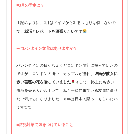
■3月の予定は？
上記のように、3月はドイツから出るつもりは特にないの
で、
就活とレポートを頑張りたい
です
■バレンタイン文化はありますか？
バレンタインの日がちょうどロンドン旅行に被っていたの
ですが、
ロンドンの街中にカップルが溢れ、
彼氏が彼女に
赤い薔薇の花を贈っていました
そして、
路上にも赤い
薔薇を売る人が沢山いて、
私も一緒に来ている友達に送り
たい気持ちになりました！
来年は日本で贈ってもらいたい
です笑笑
■防犯対策で気をつけていること