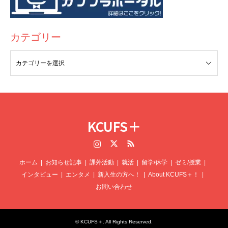
カテゴリー
KCUFS＋
Instagram
Twitter
RSS
ホーム
お知らせ記事
課外活動
就活
留学/休学
ゼミ/授業
インタビュー
エンタメ
新入生の方へ！
About KCUFS＋！
お問い合わせ
©
KCUFS＋
. All Rights Reserved.