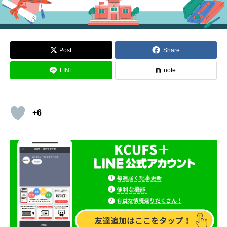
Post
Share
LINE
note
+6