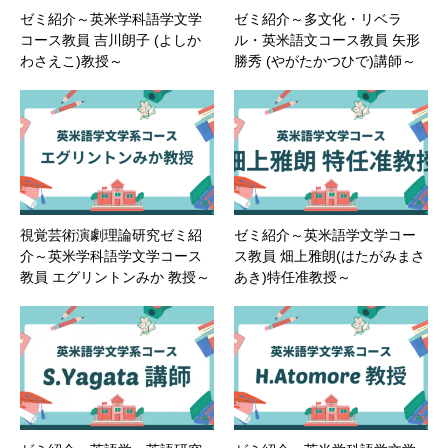
ゼミ紹介～英米学科語学文学
ゼミ紹介～多文化・リベラ
コース教員 吉川朗子 (よしか
ル・英米語文コース教員 矢形
わさえこ)教授～
勝秀 (やがたかつひで)講師～
視覚芸術演劇理論研究ゼミ紹
ゼミ紹介～英米語学文学コー
介～英米学科語学文学コース
ス教員 畑上雅朗(はたがみまさ
教員 エグリントンみか 教授～
あき)特任准教授～