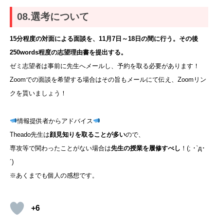
08.選考について
15
分程度の対面による面談を、11月7日～18日の間に行う。その後
250words程度の志望理由書を提出する。
ゼミ志望者は事前に先生へメールし、予約を取る必要があります！
Zoomでの面談を希望する場合はその旨もメールにて伝え、Zoomリン
クを貰いましょう！
情報提供者からアドバイス
Theado先生は
顔見知りを取ることが多い
ので、
専攻等で関わったことがない場合は
先生の授業を履修すべし
！(; ･`д･
´)
※あくまでも個人の感想です。
+6