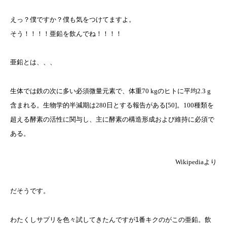
えっ？僕ですか？僕も気をつけてますよ。
そう！！！！亜鉛を飲んでね！！！！
亜鉛とは、、、
生体では鉄の次に多い必須微量元素で、体重70 kgのヒトに平均2.3 g
含まれる。生物学的半減期は280日とする報告がある[50]。100種類を
超える酵素の活性に関与し、主に酵素の構造形成および維持に必須で
ある。
Wikipediaより
だそうです。
わたくしサプリを色々試してきたんですが1番キクのがこの亜鉛。飲