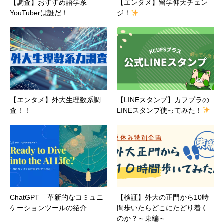
【調査】おすすめ語学系
【エンタメ】留学仰天チェン
YouTuberは誰だ！
ジ！
【エンタメ】外大生理数系調
【LINEスタンプ】カフプラの
査！！
LINEスタンプ使ってみた！
ChatGPT – 革新的なコミュニ
【検証】外大の正門から10時
ケーションツールの紹介
間歩いたらどこにたどり着く
のか？～東編～