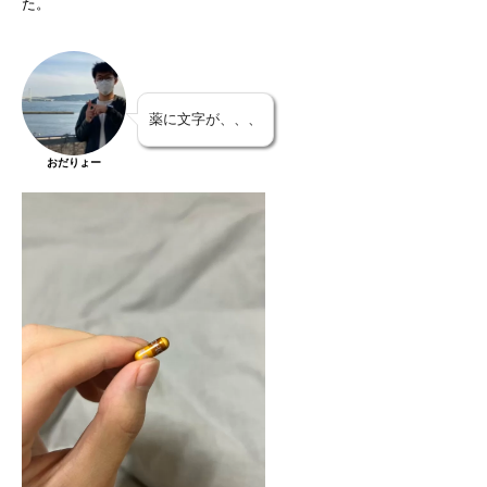
た。
薬に文字が、、、
おだりょー