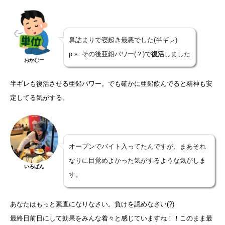
鼻詰まりで寝起き最悪でした(半ギレ)
p.s. その後亜鉛パワー(？)で
復活
しました
おかむー
半ギレも復活させる亜鉛パワー。でも確かに亜鉛飲んでると精神も安
定してる気がする。
オープンでバイト入ってたんですが、まあそれ
なりに目覚めよかった気がするような気がしま
いろぱん
す。
あなたはもっと素直になりなさい。負けを認めなさい(?)
最終日前日にして効果をみんな着々と感じていますね！！このまま最