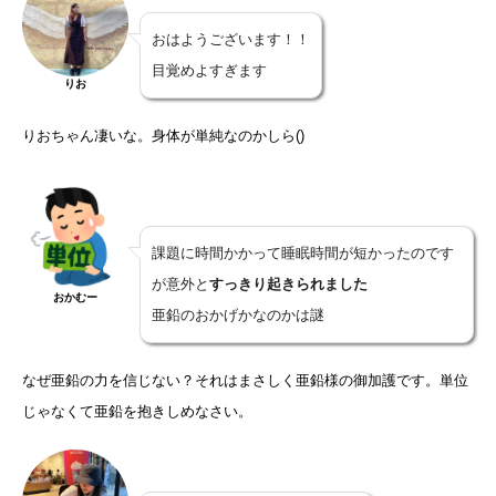
おはようございます！！
目覚めよすぎます
りお
りおちゃん凄いな。身体が単純なのかしら()
課題に時間かかって睡眠時間が短かったのです
が意外と
すっきり起きられました
おかむー
亜鉛のおかげかなのかは謎
なぜ亜鉛の力を信じない？それはまさしく亜鉛様の御加護です。単位
じゃなくて亜鉛を抱きしめなさい。