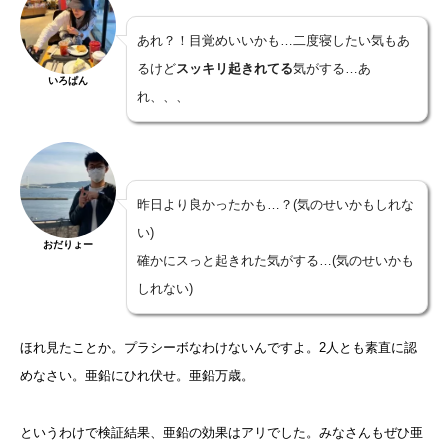
あれ？！目覚めいいかも…二度寝したい気もあ
るけど
スッキリ起きれてる
気がする…あ
いろぱん
れ、、、
昨日より良かったかも…？(気のせいかもしれな
い)
おだりょー
確かにスっと起きれた気がする…(気のせいかも
しれない)
ほれ見たことか。プラシーボなわけないんですよ。2人とも素直に認
めなさい。亜鉛にひれ伏せ。亜鉛万歳。
というわけで検証結果、亜鉛の効果はアリでした。みなさんもぜひ亜