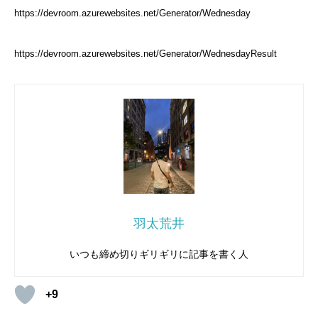
https://devroom.azurewebsites.net/Generator/Wednesday
https://devroom.azurewebsites.net/Generator/WednesdayResult
羽太荒井
いつも締め切りギリギリに記事を書く人
+9