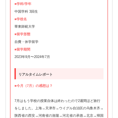
■学科/学年
中国学科 3回生
■学校名
華東師範大学
■留学形態
自費・休学留学
■留学期間
2023年9月〜2024年7月
リアルタイムレポート
■今
月
（7
月
）の感想は？
7月はもう学校の授業自体は終わったので2週間ほど旅行
をしました。上海→天津市→ウイグル自治区の乌鲁木齐→
陕西省の西安→河南省の洛陽→河北省の承德→北京→帰国