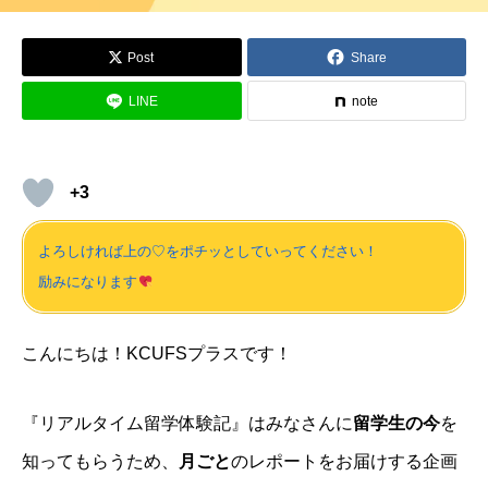
Post
Share
LINE
note
+3
よろしければ上の♡をポチッとしていってください！
励みになります
こんにちは！KCUFSプラスです！
『リアルタイム留学体験記』はみなさんに
留学生の今
を
知ってもらうため、
月ごと
のレポートをお届けする企画