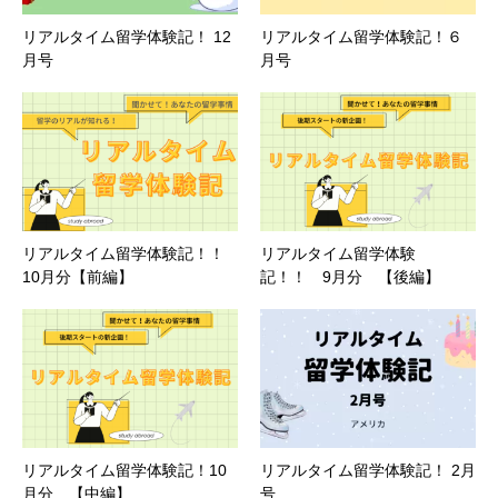
友達に独立記念日には花火が見たいなーと言っていたのを
リアルタイム留学体験記！ 12
リアルタイム留学体験記！６
覚えていてくれて、カーレースに一緒に行こうと誘ってく
月号
月号
ユーロカップ期間中の街には、このよう
れました。日本でもカーレースは見たことがなかったの
に普通のお家に沢山ドイツ国旗がかけら
れてます
で、初めての経験にワクワクしました。サーキット内をレ
ーシングカーがずっと回っているので、たまに酔いそうに
なりながらも、夕方から夜までのカーレースだったので、
キルメスは、夏になると、ドイツ各地で1週間程度のもの
背景の夕日や夕暮れの景色とともに楽しみました。
アナウ
があるのですが、隣町のデュッセルドルフのものに行きま
ンスがユーモアたっぷりで面白く
、あまり車に詳しくない
した。想像以上に規模が大きくて絶叫系が多く、楽しかっ
リアルタイム留学体験記！！
リアルタイム留学体験
私でもとても楽しめました。
たです！
10月分【前編】
記！！ 9月分 【後編】
リアルタイム留学体験記！10
リアルタイム留学体験記！ 2月
月分 【中編】
号