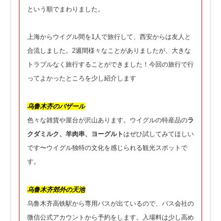
という順でまわりました。
上海からウイグル間を1人で旅行して、西安からは友人と
合流しました。2週間様々なことがありましたが、大きな
トラブルなく旅行することができました！今回の旅行で行
ってよかったところを少し紹介します
乌鲁木齐のバザール
色々な雑貨や屋台が沢山あります。ウイグルの特産品の
ラ
クダミルク、羊肉串、ヨーグルト
はぜひ試してみてほしい
です〜ウイグル独特の文化を感じられる観光スポットで
す。
乌鲁木齐郊外の天池
乌鲁木齐高铁駅から専用バスが出ているので、バス会社の
微信公式アカウントから予約をします。入場料は少し高め