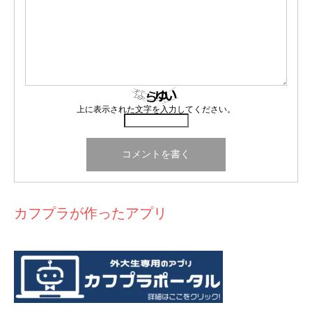
と「ｗ」と「草」の使い方の違い
を聞かれたことです。ニ
ュアンスの違いは日本人の間でも人それぞれなので、一緒
迫力満点の花火
にいた日本人と議論になりながら回答したけど、上手く伝
えられたかはわかりません、、
7月の後半には、また湖に行ってきました。昼に出発した
ので、前回とは異なり、今回は
湖に映る綺麗な夕日を見る
■留学先の国では、環境問題に対する意識は日本と比べて
上に表示された文字を入力してください。
ことができました！
夕日が燃えるように赤くて神秘的でし
どうですか？
た。7月に入ったとはいえ、湖の水温はまだまだ冷たく、
夕日が落ちてきた頃に泳ぎ始めたので、凍えながら帰りま
日本と比べたら、同じくらいかもしれませんが、日本と違
した。
う面で環境意識があると感じることがあります。
例えば、
シャワーの頻度
。日本人はほとんどの人が毎日湯
カフプラが作ったアプリ
舟に浸かると思いますが、こちらの人は毎日入る人は少な
く、しかもシャワーが一般的です。文化的な理由もあると
思いますが、節水意識が高いと思います。
また、
ペットボトルのファンド制
も面白いです。ペットボ
トルにマークがついている飲み物を買うと、値札＋容器代