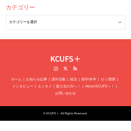
を支払う必要があります。その容器代はスーパーに設置さ
カテゴリー
れている回収マシーンに入れると、レシートが出てきて、
それをレジで渡すと、その代金分会計から引かれるか、現
金を渡してくれます。画期的な制度ですが、日本はこれな
しでもペットボトルの回収率が高いので逆にすごいと思い
ます。
ビーチの夕焼けが綺麗
KCUFS＋
■お金のやりくりはどのようにしていますか？
ペルー人の友達がいつメングループに誘ってくれたのです
Instagram
Twitter
RSS
が、初めて会う人もいて、みんなスペイン語が母国語なこ
ドイツでの交換留学では、銀行の普通口座の他に、
閉鎖口
ホーム
お知らせ記事
課外活動
就活
留学/休学
ゼミ/授業
ともあり、打ち解けられるか不安でした。しかし、日本語
インタビュー
エンタメ
新入生の方へ！
About KCUFS＋！
座
というものが必要で、留学前にこちらに934€×滞在月数
を学んでいる子がいたので、
日本語とスペイン語を教え合
お問い合わせ
入れると、毎月こちらから銀行口座に引き落とされるとい
ったり、日本の文化を伝えたり
して、とても楽しく過ごす
う仕組みです。また、JASSOの返済不要の留学奨学金を
ことができました。私の兼修語はスペイン語だったのです
月に80000円大学を通していただいています。そのため、
©
KCUFS＋
. All Rights Reserved.
が、単語はちょこちょこ聞き取れるものの、2年間学んだ
それを送金するためにWISEという国際送金兼銀行口座を
割にはほとんど理解できず、情けなくなりました。もう少
利用したり、外貨預金ができるソニー銀行を使用していま