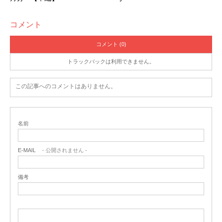
フィナーレには花火が打ち上がり、その美しさとアメリカ
文化を肌で感じた興奮とともに、友達の優しさや配慮に心
コメント
が込み上げるものがあり、思わず涙が出そうになりまし
夜のキルメスの写真。とっても賑やか
コメント (0)
た。友達が気を使ってくれたおかげで、忘れられない留学
トラックバックは利用できません。
の思い出の1つとなりました。
■来
月
（
8
月
）の予定は？
この記事へのコメントはありません。
帰国します！その前に友達や家族との旅行や、パリオリン
ピックの現地応援、帰国準備があります！
名前
■日本のことで盛り上がった話題はありますか？そのと
E-MAIL
- 公開されません -
き、答えるのが難しかった質問はありましたか？
備考
常日頃日本語を学んでいる生徒が周りに多いので、日本の
話題はよく盛り上がります！
一番困った質問が、日本語を学んでいる生徒から、
「笑」