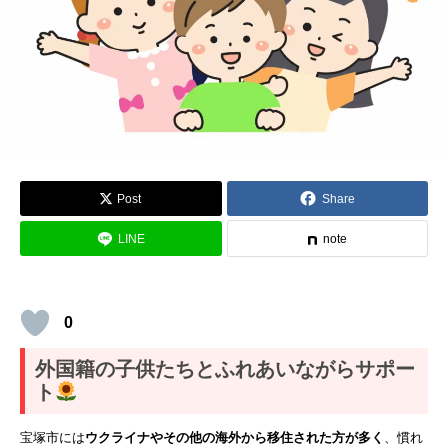
Post
Share
LINE
note
0
外国籍の子供たちとふれあいながらサポー
ト
宝塚市には
ウクライナやその他の海外から移住された方が多く
、慣れ