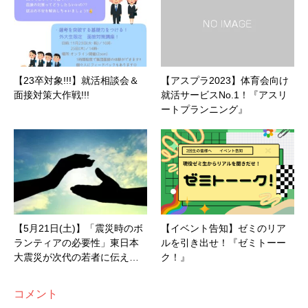
【23卒対象!!!】就活相談会＆
【アスプラ2023】体育会向け
面接対策大作戦!!!
就活サービスNo.1！『アスリ
ートプランニング』
【5月21日(土)】「震災時のボ
【イベント告知】ゼミのリア
ランティアの必要性」東日本
ルを引き出せ！『ゼミトーー
大震災が次代の若者に伝え…
ク！』
コメント