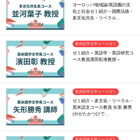
ヨーロッパ地域論/英語圏の文
化と社会ゼミ紹介～国際法政・
多文化共生・リベラル…
英米語学文学コースゼミ
ゼミ紹介～英語学・英語研究コ
ース教員濱田彰准教授～
英米語学文学コースゼミ
ゼミ紹介～多文化・リベラル・
英米語文コース教員 矢形 勝秀
(やがたかつひで…
英米語学文学コースゼミ