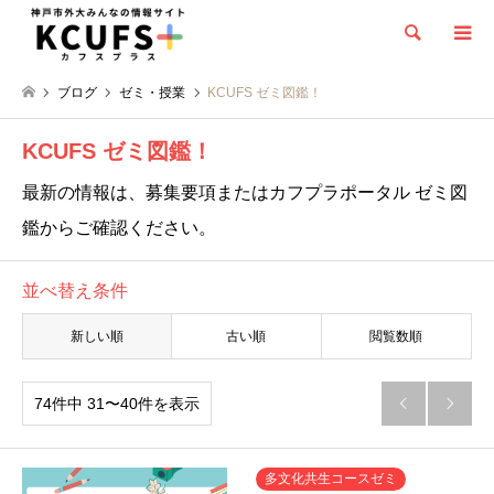
検索
ブログ
ゼミ・授業
KCUFS ゼミ図鑑！
KCUFS ゼミ図鑑！
最新の情報は、募集要項またはカフプラポータル ゼミ図
鑑からご確認ください。
並べ替え条件
新しい順
古い順
閲覧数順
74件中 31〜40件を表示


多文化共生コースゼミ