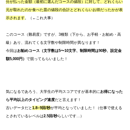
分が払った金額（最初に選んだコースの値段）に対して、どれくらい
元が取れたのか食べた皿の値段の合計とどれくらいお得だったかが表
示されます
。（←これ大事）
このコース（難易度）ですが、3種類（下から、お手軽・お勧め・高
級）あり、流れてくる文字数や制限時間が異なります！
今回は
お勧めコース（文字数は5〜10文字、制限時間は90秒、設定金
額5,000円）
で競ってもらいました！
気になるであろう、大学生の平均スコアですが基本的に
お得になった
ら平均以上のタイピング速度
だと言えます！
古いデータだと
1.8~9回/秒
が平均となっていました！（仕事で使える
とされているレベルは
2.5回/秒
らしいです…）