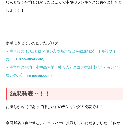
なんとなく平均も分かったところで本命のランキング発表へと行きま
しょう！！
参考にさせていただいたブログ
・
寿司打(すしだ)とは？使い方や魅力などを徹底解説！ | 寿司ウォー
カー (sushiwalker.com)
・
寿司打の平均｜小中高大学・社会人別スコア推測【どれくらいだと
凄いのか】 (yamasari.com)
結果発表～！！
お待ちかね（であってほしい）のランキングの発表です！
今回
10名
（自分含む）のメンバーに挑戦していただきました！1位か