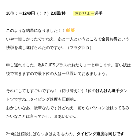
10位：
ー1240円（！？）2.8回/秒
おだりょー
選手
このような結果になりました！！
いやー惜しかったですねえ…あと一人というところで全員お得という
快挙を成し遂げられたのですが…（フラグ回収）
申し遅れました、私KCUFSプラスのおだりょーと申します。言い訳は
後で書きますので最下位の人は一旦置いておきましょう。
それにしてもすごいですね！（切り替え〇）1位の
けんけん選手
ダン
トツですね…タイピング速度も圧倒的…
おかしいなあ、後輩なんですけどねえ…前からパソコンは触ってるみ
たいなことは言ってたし、まあいいか…
2~4位は値段にばらつきはあるものの、
タイピング速度は同じです