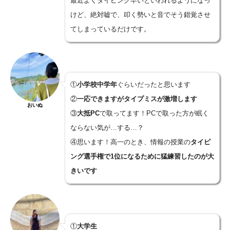
最近よくタイピング早いといわれるようになっ
けど、絶対嘘で、叩く勢いと音でそう錯覚させ
てしまっているだけです。
①
小学校中学年
ぐらいだったと思います
②
一応できますがタイプミスが激増します
おいぬ
③
大抵PC
で取ってます！PCで取った方が眠く
ならない気が…する…？
④思います！高一のとき、情報の授業の
タイピ
ング選手権で1位になるために猛練習したのが大
きいです
①
大学生