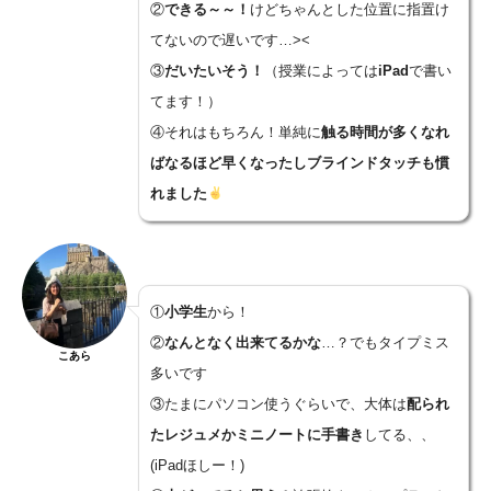
②
できる～～！
けどちゃんとした位置に指置け
てないので遅いです…><
③
だいたいそう！
（授業によっては
iPad
で書い
てます！）
④それはもちろん！単純に
触る時間が多くなれ
ばなるほど早くなったしブラインドタッチも慣
れました
①
小学生
から！
②
なんとなく出来てるかな
…？でもタイプミス
こあら
多いです
③たまにパソコン使うぐらいで、大体は
配られ
たレジュメかミニノートに手書き
してる、、
(iPadほしー！)