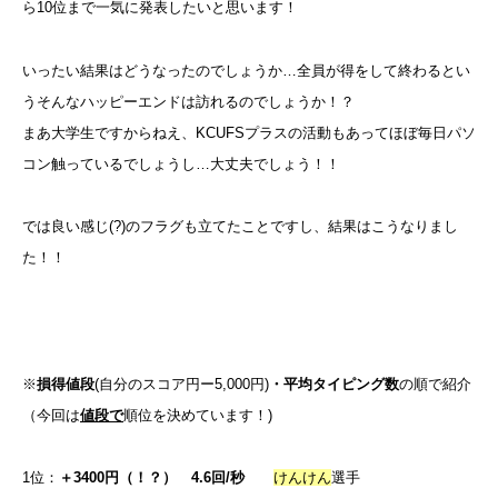
ら10位まで一気に発表したいと思います！
いったい結果はどうなったのでしょうか…全員が得をして終わるとい
うそんなハッピーエンドは訪れるのでしょうか！？
まあ大学生ですからねえ、KCUFSプラスの活動もあってほぼ毎日パソ
コン触っているでしょうし…大丈夫でしょう！！
では良い感じ(?)のフラグも立てたことですし、結果はこうなりまし
た！！
※
損得値段
(自分のスコア円ー5,000円)
・平均タイピング数
の順で紹介
（今回は
値段で
順位を決めています！)
1位：
＋3400円（！？） 4.6回/秒
けんけん
選手