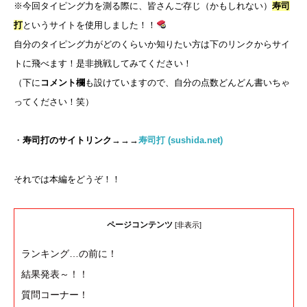
※今回タイピング力を測る際に、皆さんご存じ（かもしれない）
寿司
打
というサイトを使用しました！！
自分のタイピング力がどのくらいか知りたい方は下のリンクからサイ
トに飛べます！是非挑戦してみてください！
（下に
コメント欄
も設けていますので、自分の点数どんどん書いちゃ
ってください！笑）
・
寿司打のサイトリンク
→→→
寿司打 (sushida.net)
それでは本編をどうぞ！！
ページコンテンツ
[
非表示
]
ランキング…の前に！
結果発表～！！
質問コーナー！