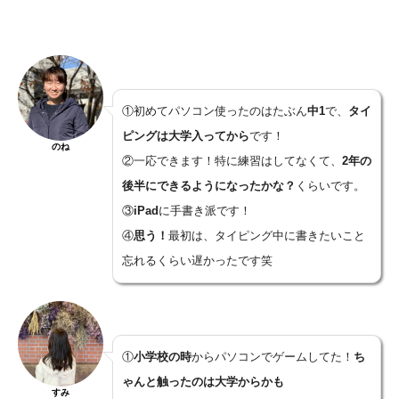
①初めてパソコン使ったのはたぶん
中1
で、
タイ
ピングは大学入ってから
です！
のね
②一応できます！特に練習はしてなくて、
2年の
後半にできるようになったかな？
くらいです。
③
iPad
に手書き派です！
④
思う！
最初は、タイピング中に書きたいこと
忘れるくらい遅かったです笑
①
小学校の時
からパソコンでゲームしてた！
ち
ゃんと触ったのは大学からかも
すみ