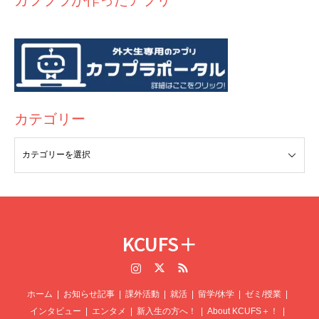
カテゴリー
KCUFS＋
Instagram
Twitter
RSS
ホーム
お知らせ記事
課外活動
就活
留学/休学
ゼミ/授業
インタビュー
エンタメ
新入生の方へ！
About KCUFS＋！