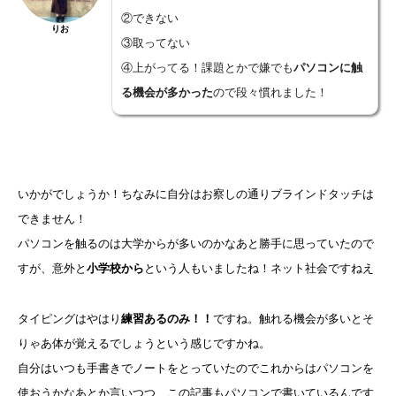
②できない
りお
③取ってない
④上がってる！課題とかで嫌でも
パソコンに触
る機会が多かった
ので段々慣れました！
いかがでしょうか！ちなみに自分はお察しの通りブラインドタッチは
できません！
パソコンを触るのは大学からが多いのかなあと勝手に思っていたので
すが、意外と
小学校から
という人もいましたね！ネット社会ですねえ
タイピングはやはり
練習あるのみ！！
ですね。触れる機会が多いとそ
りゃあ体が覚えるでしょうという感じですかね。
自分はいつも手書きでノートをとっていたのでこれからはパソコンを
使おうかなあとか言いつつ、この記事もパソコンで書いているんです