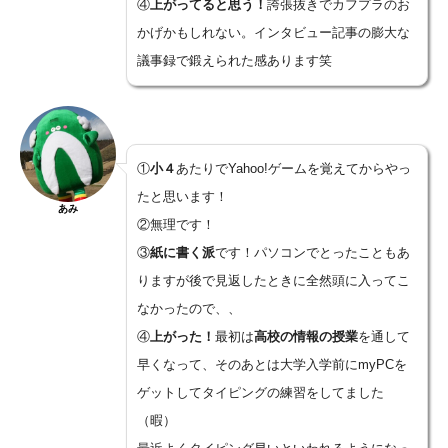
④
上がってると思う！
誇張抜きでカフプラのお
かげかもしれない。インタビュー記事の膨大な
議事録で鍛えられた感あります笑
①
小４
あたりでYahoo!ゲームを覚えてからやっ
たと思います！
あみ
②無理です！
③
紙に書く派
です！パソコンでとったこともあ
りますが後で見返したときに全然頭に入ってこ
なかったので、、
④
上がった！
最初は
高校の情報の授業
を通して
早くなって、そのあとは大学入学前にmyPCを
ゲットしてタイピングの練習をしてました
（暇）