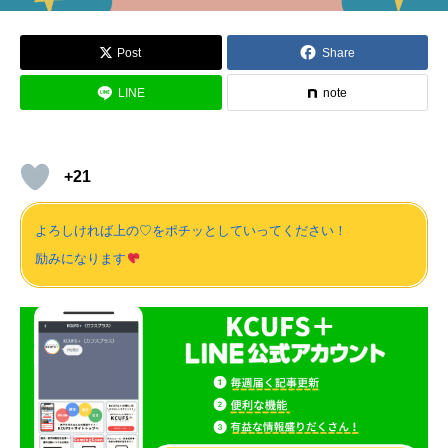
Post
Share
LINE
note
+21
よろしければ上の♡をポチッとしていってください！
励みになります