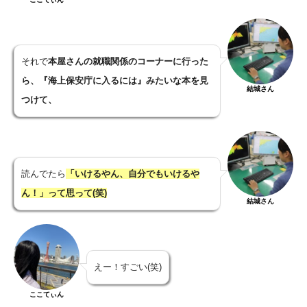
それで
本屋さんの就職関係のコーナーに行った
ら、『海上保安庁に入るには』みたいな本を見
結城さん
つけて、
読んでたら
「いけるやん、自分でもいけるや
ん！」って思って(笑)
結城さん
えー！すごい(笑)
ここてぃん