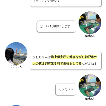
らってもいいかな？
はーい！お願いします！
結城さん
なおちゃんは
海上保安庁で働きながら神戸市外
大の第２部英米学科で勉強もしてる
んだよね！
ここてぃん
そうそう～
結城さん