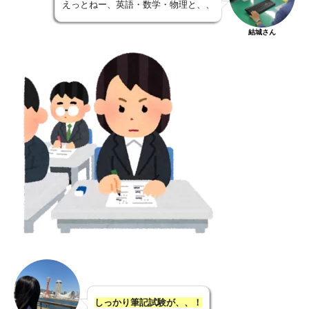
えっとねー、英語・数学・物理と、、
結城さん
しっかり筆記試験が、、！