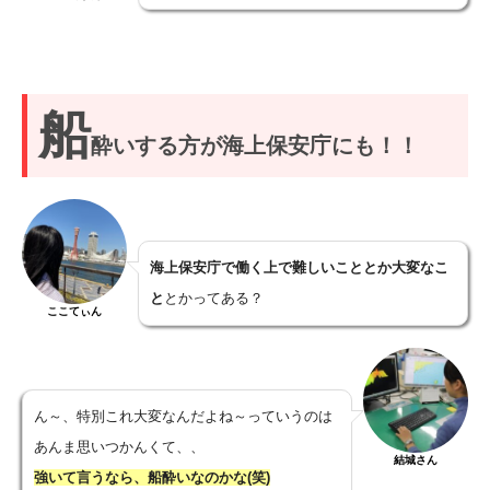
船
酔いする方が海上保安庁にも！！
海上保安庁で働く上で難しいこととか大変なこ
と
とかってある？
ここてぃん
ん～、特別これ大変なんだよね～っていうのは
あんま思いつかんくて、、
結城さん
強いて言うなら、船酔いなのかな(笑)