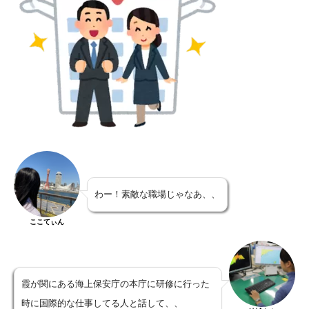
わー！素敵な職場じゃなあ、、
ここてぃん
霞が関にある海上保安庁の本庁に研修に行った
時に国際的な仕事してる人と話して、、