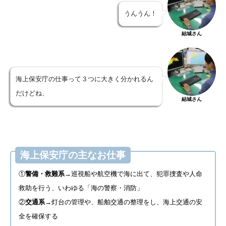
うんうん！
結城さん
海上保安庁の仕事って３つに大きく分かれるん
だけどね、
結城さん
海上保安庁の主なお仕事
①
警備・救難系
→巡視船や航空機で海に出て、犯罪捜査や人命
救助を行う、いわゆる「海の警察・消防」
②
交通系
→灯台の管理や、船舶交通の整理をし、海上交通の安
全を確保する