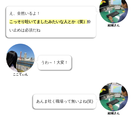
え、全然いるよ！
こっそり吐いてましたみたいな人とか（笑）
酔
結城さん
い止めは必須だね
うわ～！大変！
ここてぃん
あんま吐く職場って無いよね(笑)
結城さん