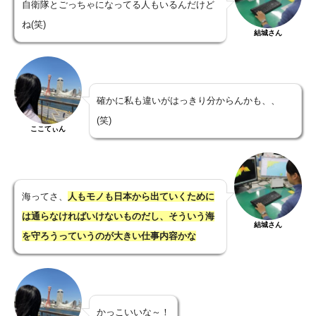
自衛隊とごっちゃになってる人もいるんだけど
ね(笑)
結城さん
確かに私も違いがはっきり分からんかも、、
(笑)
ここてぃん
海ってさ、
人もモノも日本から出ていくために
は通らなければいけないものだし、そういう
海
結城さん
を守ろう
っていうのが大きい仕事内容かな
かっこいいな～！