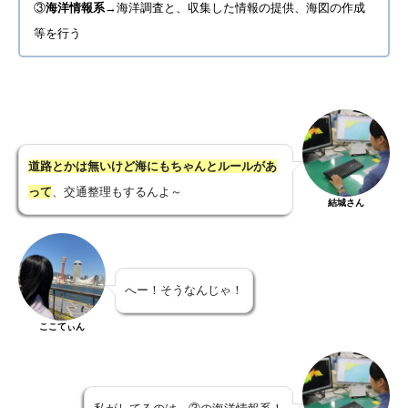
③
海洋情報系
→海洋調査と、収集した情報の提供、海図の作成
等を行う
道路とかは無いけど海にもちゃんとルールがあ
って
、交通整理もするんよ～
結城さん
へー！そうなんじゃ！
ここてぃん