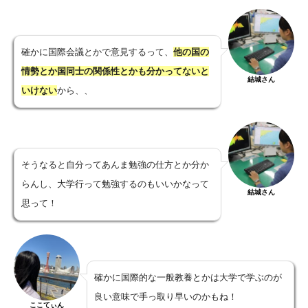
確かに国際会議とかで意見するって、
他の国の
情勢とか国同士の関係性とかも分かってないと
結城さん
いけない
から、、
そうなると自分ってあんま勉強の仕方とか分か
らんし、大学行って勉強するのもいいかなって
結城さん
思って！
確かに国際的な一般教養とかは大学で学ぶのが
良い意味で手っ取り早いのかもね！
ここてぃん