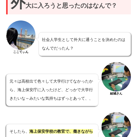
外
大に入ろうと思ったのはなんで？
社会人学生として外大に通うことを決めたのは
なんでだったん？
ここてぃん
元々は高校出て色々して大学行けてなかったか
ら、海上保安庁に入ったけど、どっかで大学行
結城さん
きたいな～みたいな気持ちはずっとあって、、
そしたら、
海上保安学校の教官で、働きながら