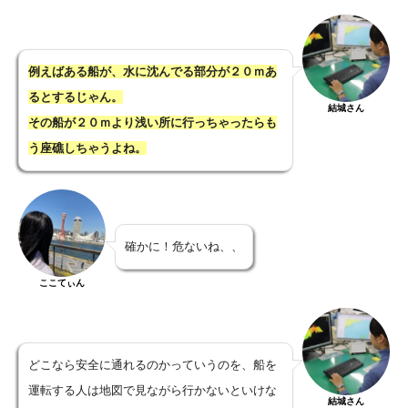
例えばある船が、水に沈んでる部分が２０ｍあ
るとするじゃん。
結城さん
その船が２０ｍより浅い所に行っちゃったらも
う座礁しちゃうよね。
確かに！危ないね、、
ここてぃん
どこなら安全に通れるのかっていうのを、船を
運転する人は地図で見ながら行かないといけな
結城さん