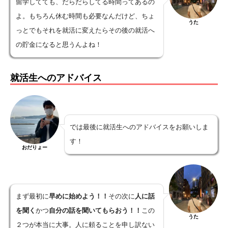
留学してても、だらだらしてる時間ってあるの
よ。もちろん休む時間も必要なんだけど、ちょ
うた
っとでもそれを就活に変えたらその後の就活へ
の貯金になると思うんよね！
就活生へのアドバイス
では最後に就活生へのアドバイスをお願いしま
す！
おだりょー
まず最初に
早めに始めよう！！
その次に
人に話
を聞く
かつ
自分の話を聞いてもらおう！！
この
うた
２つが本当に大事。人に頼ることを申し訳ない