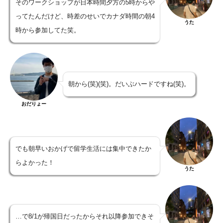
そのワークショップが日本時間夕方の5時からや
ってたんだけど、時差のせいでカナダ時間の朝4
うた
時から参加してた笑。
朝から(笑)(笑)。だいぶハードですね(笑)。
おだりょー
でも朝早いおかげで留学生活には集中できたか
らよかった！
うた
…で8/1が帰国日だったからそれ以降参加できそ