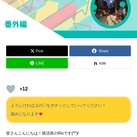
Post
Share
LINE
note
+12
よろしければ上の♡をポチッとしていってください！
励みになります
皆さんこんにちは！就活班のRioです(^^)/