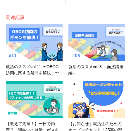
関連記事
就活のススメvol.11 〜OBOG
就活のススメvol.8 ～面接講座
訪問に関する疑問を解決！〜
編～
【教えて先輩！】一日で内
【お知らせ】就活生のための
定？！留学中の就活、ボスキ
オープンチャット「25卒の部