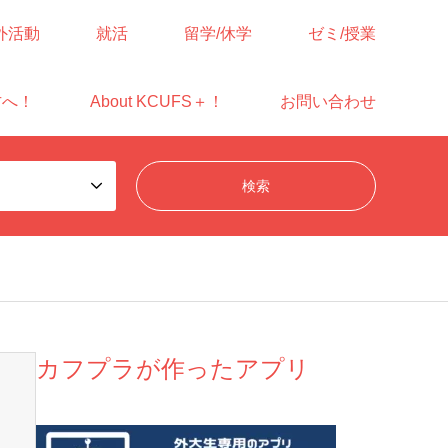
外活動
就活
留学/休学
ゼミ/授業
方へ！
About KCUFS＋！
お問い合わせ
カフプラが作ったアプリ