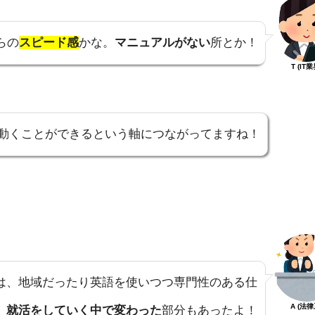
らの
スピード感
かな。
マニュアルがない
所とか！
T (IT業
動くことができるという軸につながってますね！
は、地域だったり英語を使いつつ専門性のある仕
A (法律
、
就活をしていく中で変わった
部分もあったよ！