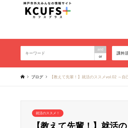
神戸市外大みんなの情報
and
課外
or
ブログ
【教えて先輩！】就活のススメvol.02 ～
就活のススメ！
【教えて先輩！】就活のス