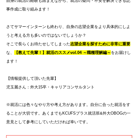
自身の就活の経験も踏まえながら、就活の疑問・不安を解決できる記
事作成に取り組みます！
さてサマーインターンも終わり、自身の志望企業をより具体的にしよ
うと考える方も多いのではないでしょうか？
そこで長らくお待たせしてしまった
志望企業を探すために非常に重要
な
、
【教えて先輩！】就活のススメvol.04 ～職種理解編～
をお届けし
ます！
【情報提供して頂いた先輩】
児玉麗さん：外大15卒・キャリアコンサルタント
※就活には色々なやり方や考え方があります。自分に合った就活をす
ることが大切です。あくまでもKCUFSプラス就活班&外大OBOGの一
意見として参考にしていただければ幸いです。