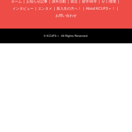
ホーム
お知らせ記事
課外活動
就活
留学/休学
ゼミ/授業
インタビュー
エンタメ
新入生の方へ！
About KCUFS＋！
お問い合わせ
©
KCUFS＋
. All Rights Reserved.