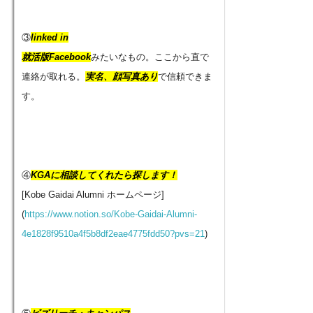
③
linked in
就活版Facebook
みたいなもの。ここから直で
連絡が取れる。
実名、顔写真あり
で信頼できま
す。
④
KGAに相談してくれたら探します！
[Kobe Gaidai Alumni ホームページ]
(
https://www.notion.so/Kobe-Gaidai-Alumni-
4e1828f9510a4f5b8df2eae4775fdd50?pvs=21
)