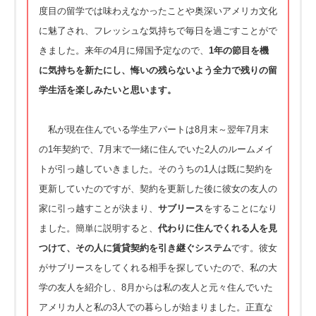
度目の留学では味わえなかったことや奥深いアメリカ文化
に魅了され、フレッシュな気持ちで毎日を過ごすことがで
きました。来年の4月に帰国予定なので、
1年の節目を機
に気持ちを新たにし、悔いの残らないよう全力で残りの留
学生活を楽しみたいと思います。
私が現在住んでいる学生アパートは8月末～翌年7月末
の1年契約で、7月末で一緒に住んでいた2人のルームメイ
トが引っ越していきました。そのうちの1人は既に契約を
更新していたのですが、契約を更新した後に彼女の友人の
家に引っ越すことが決まり、
サブリース
をすることになり
ました。簡単に説明すると、
代わりに住んでくれる人を見
つけて、その人に賃貸契約を引き継ぐシステム
です。彼女
がサブリースをしてくれる相手を探していたので、私の大
学の友人を紹介し、8月からは私の友人と元々住んでいた
アメリカ人と私の3人での暮らしが始まりました。正直な