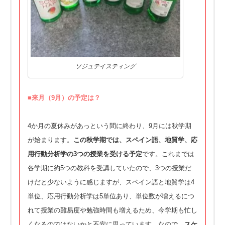
ソジュテイスティング
■来
月
（9
月
）の予定は？
4か月の夏休みがあっという間に終わり、9月には秋学期
が始まります。
この秋学期では、スペイン語、地質学、応
用行動分析学の3つの授業を受ける予定
です。これまでは
各学期に約5つの教科を受講していたので、3つの授業だ
けだと少ないように感じますが、スペイン語と地質学は4
単位、応用行動分析学は5単位あり、単位数が増えるにつ
れて授業の難易度や勉強時間も増えるため、今学期も忙し
くなるのではないかと不安に思っています。なので、
スケ