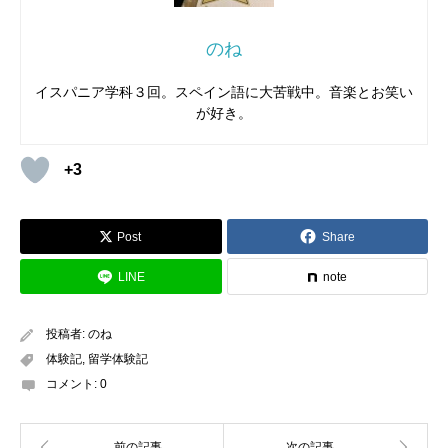
のね
イスパニア学科３回。スペイン語に大苦戦中。音楽とお笑い
が好き。
+3
Post
Share
LINE
note
投稿者:
のね
体験記
,
留学体験記
コメント:
0