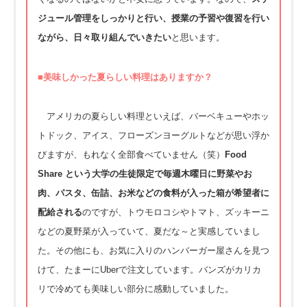
ジュール管理をしっかりと行い、授業の予習や復習を行い
ながら、日々取り組んでいきたい
と思います。
■
美味しかった夏らしい料理はありますか？
アメリカの夏らしい料理といえば、バーベキューやホッ
トドック、アイス、フローズンヨーグルトなどが思い浮か
びますが、もれなく全部食べていません（笑）
Food
Share という大学の生徒限定で毎週木曜日に野菜やお
肉、パスタ、缶詰、お米などの食料が入った箱が希望者に
配給される
のですが、トウモロコシやトマト、ズッキーニ
などの夏野菜が入っていて、夏だな～と実感していまし
た。その他にも、お気に入りのハンバーガー屋さんを見つ
けて、たまーにUberで注文しています。バンズがカリカ
リで冷めても美味しい部分に感動していました。