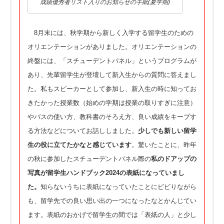
成績優秀者リスト入りのお知らせの手紙(夏学期)
8月末には、秋学期から新しく入学する留学生のための
オリエンテーションがありました。オリエンテーションの
終盤には、「スチューデントパネル」というプログラムが
あり、先輩留学生が登壇して新入生からの質問に答えまし
た。私もスピーカーとして参加し、新入生の時に知ってお
きたかった授業数（始めの学期は授業の取りすぎに注意）
やバスの使い方、教科書のそろえ方、良い成績をキープす
る方法などについてお話ししました。
少しでも新しい留学
生の役に立てたかなと感じています
。驚いたことに、昨年
の秋に参加したスチューデントパネル際の
私のドアップの
写真が留学生ハンドブック2024の表紙になっていまし
た。
知らないうちに表紙になっていたことにビビりながら
も、留学先での良い思い出の一つになったなとかんじてい
ます。表紙のおかげで留学生の間では「表紙の人」と少し