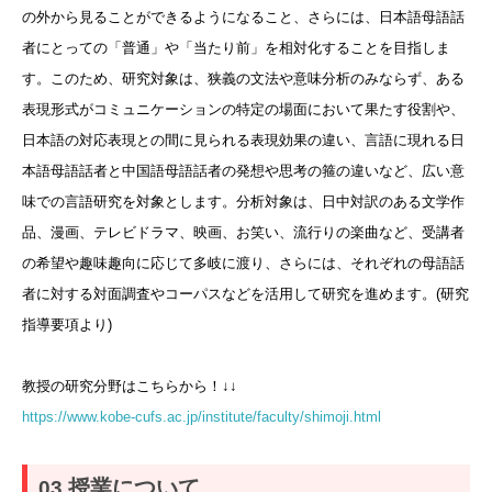
の外から見ることができるようになること、さらには、日本語母語話
者にとっての「普通」や「当たり前」を相対化することを目指しま
す。このため、研究対象は、狭義の文法や意味分析のみならず、ある
表現形式がコミュニケーションの特定の場面において果たす役割や、
日本語の対応表現との間に見られる表現効果の違い、言語に現れる日
本語母語話者と中国語母語話者の発想や思考の箍の違いなど、広い意
味での言語研究を対象とします。分析対象は、日中対訳のある文学作
品、漫画、テレビドラマ、映画、お笑い、流行りの楽曲など、受講者
の希望や趣味趣向に応じて多岐に渡り、さらには、それぞれの母語話
者に対する対面調査やコーパスなどを活用して研究を進めます。(研究
指導要項より)
教授の研究分野はこちらから！↓↓
https://www.kobe-cufs.ac.jp/institute/faculty/shimoji.html
授業について
03.