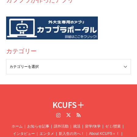
カフプラが作ったアプリ
カテゴリー
KCUFS＋
Instagram
Twitter
RSS
ホーム
お知らせ記事
課外活動
就活
留学/休学
ゼミ/授業
インタビュー
エンタメ
新入生の方へ！
About KCUFS＋！