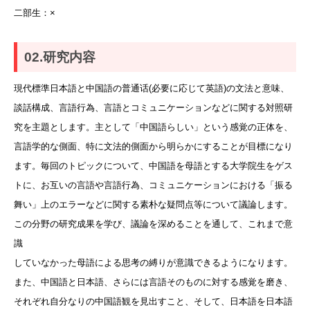
二部生：×
02.研究内容
現代標準日本語と中国語の普通话(必要に応じて英語)の文法と意味、
談話構成、言語行為、言語とコミュニケーションなどに関する対照研
究を主題とします。主として「中国語らしい」という感覚の正体を、
言語学的な側面、特に文法的側面から明らかにすることが目標になり
ます。毎回のトピックについて、中国語を母語とする大学院生をゲス
トに、お互いの言語や言語行為、コミュニケーションにおける「振る
舞い」上のエラーなどに関する素朴な疑問点等について議論します。
この分野の研究成果を学び、議論を深めることを通して、これまで意
識
していなかった母語による思考の縛りが意識できるようになります。
また、中国語と日本語、さらには言語そのものに対する感覚を磨き、
それぞれ自分なりの中国語観を見出すこと、そして、日本語を日本語