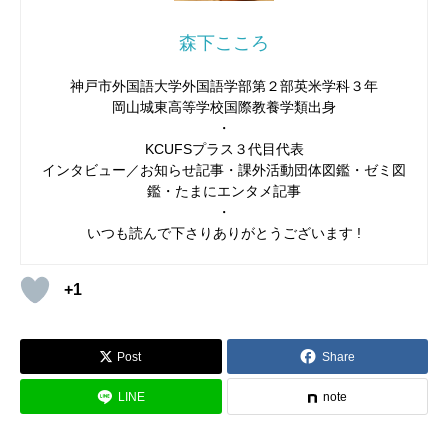
森下こころ
神戸市外国語大学外国語学部第２部英米学科３年
岡山城東高等学校国際教養学類出身
・
KCUFSプラス３代目代表
インタビュー／お知らせ記事・課外活動団体図鑑・ゼミ図
鑑・たまにエンタメ記事
・
いつも読んで下さりありがとうございます !
+1
Post
Share
LINE
note