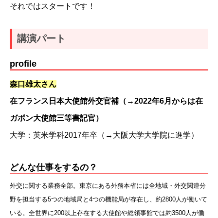
それではスタートです！
講演パート
profile
森口雄太さん
在フランス日本大使館外交官補（→2022年6月からは在
ガボン大使館三等書記官）
大学：英米学科2017年卒（→大阪大学大学院に進学）
どんな仕事をするの？
外交に関する業務全部。東京にある外務本省には全地域・
外交関連分
野を担当する5つの地域局と4つの機能局が存在し、
約2800人が働いて
いる。
全世界に200以上存在する大使館や総領事館では約3500人が
働