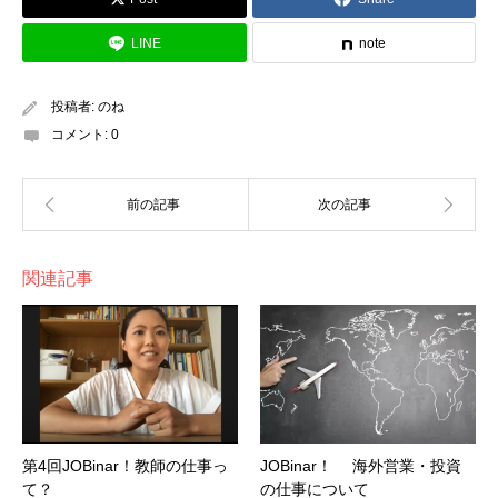
LINE
note
投稿者:
のね
コメント:
0
関連記事
第4回JOBinar！教師の仕事っ
JOBinar！ 海外営業・投資
て？
の仕事について