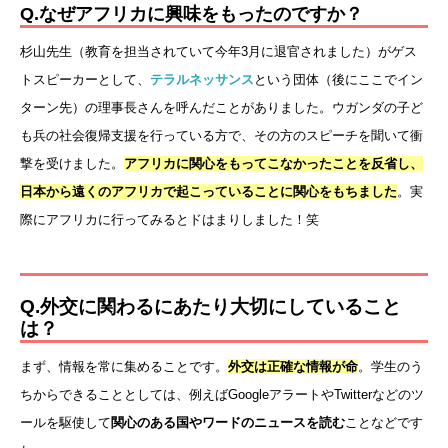
Q.なぜアフリカに興味をもったのですか？
杉山先生（教育を担当されていて今年3月に退官されました）がゲス
トスピーカーとして、
テラルネッサンス
という団体（後にここでイン
ターン先）の理事長さんを呼んだことがありました。ウガンダの子ど
も兵の社会復帰支援を行っている方で、その方のスピーチを聞いて衝
撃を受けました。
アフリカに関心をもってこなかったことを反省し、
日本から遠くのアフリカで起こっていることに関心をもちました
。実
際にアフリカに行ってみるとドはまりしました！笑
Q.外交に関わるにあたり大切にしていること
は？
まず、情報を常に集めることです。
外交は正確な情報が命
。学生のう
ちからできることとしては、例えばGoogleアラートやTwitterなどのツ
ールを駆使して
関心のある国やワードのニュースを読む
ことなどです