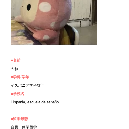
■名前
のね
■学科/学年
イスパニア学科/3年
■学校名
Hispania, escuela de español
■留学形態
自費、休学留学