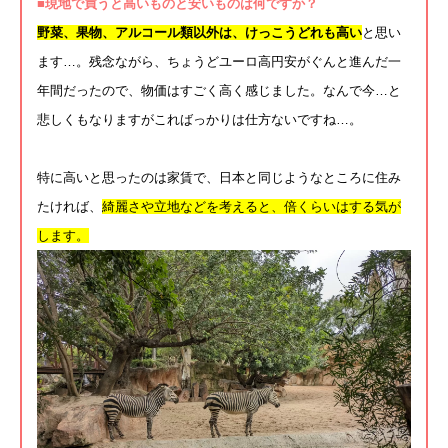
■現地で買うと高いものと安いものは何ですか？
野菜、果物、アルコール類以外は、
けっこうどれも高い
と思い
ます…。残念ながら、
ちょうどユーロ高円安がぐんと進んだ一
年間だったので、
物価はすごく高く感じました。なんで今…
と
悲しくもなりますがこればっかりは仕方ないですね…。
特に高いと思ったのは家賃で、
日本と同じようなところに住み
たければ、
綺麗さや立地などを考えると、倍くらいはする気が
します。