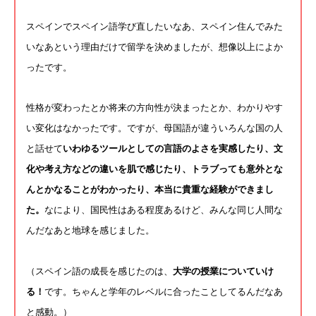
スペインでスペイン語学び直したいなあ、
スペイン住んでみた
いなあという理由だけで留学を決めましたが、
想像以上によか
ったです。
性格が変わったとか将来の方向性が決まったとか、
わかりやす
い変化はなかったです。ですが、
母国語が違ういろんな国の人
と話せて
いわゆるツールとしての言語
のよさを実感したり、文
化や考え方などの違いを肌で感じたり、
トラブっても意外とな
んとかなることがわかったり、
本当に貴重な経験ができまし
た。
なにより、
国民性はある程度あるけど、
みんな同じ人間な
んだなあと地球を感じました。
（スペイン語の成長を感じたのは、
大学の授業についていけ
る！
です。ちゃんと学年のレベルに合ったことしてるんだなあ
と感動。
）