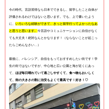
今の時代、言語習得なら日本でできるし、
留学したこと自体が
評価されるわけではないと思います。でも、
上で書いたよう
に、
いろいろな経験ができて、
きっと留学行ってよかったなあ
と思うと思います。
今言語やコミュニケーションに自信がなく
ても大丈夫！
絶対なんとかなります！（
ならないことが起こっ
たらごめんなさい…）
最後に、バレンシア、自信をもっておすすめしたい街です！
学
生の街ではないですが、中心地と広い公園と海が近くにあっ
て、
ほぼ毎日晴れていて過ごしやすくて、食べ物もおいしく
て、
街の大きさの割に治安もよくて最高です！好き！♡