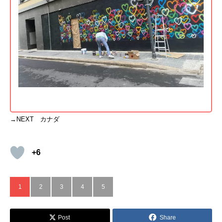
→NEXT カナダ
+6
1
2
3
4
5
Post
Share