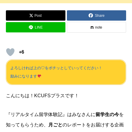
Post
Share
LINE
note
+6
よろしければ上の♡をポチッとしていってください！
励みになります
こんにちは！KCUFSプラスです！
『リアルタイム留学体験記』はみなさんに
留学生の今
を
知ってもらうため、
月ごと
のレポートをお届けする企画