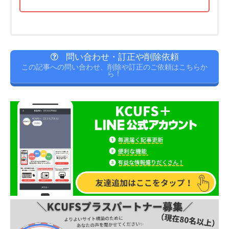
学生時代に最も打ち込んだこと
ES公開！私はこう書いた！
問い合わせ・訂正や削除依頼
自己PR・ガクチカのネタを見つけた背景
この記事への問い合わせ、削除や訂正のご依頼はこちらか
①興味関心の強い「食」を通して社会貢献できることへの
ら！
お気づきの通り、自己PRもガクチカも
ボランティア活動での経
魅力から始めた子ども食堂のボランティア活動において、
験
をもとに書きました。
自己PR
②
学生ボランティア数増加・参加者の継続確保の実現に尽
大学生活で熱中したことといえばボランティア活動！
という感
①私には課題に対して粘り強く取り組む力があります。
力
しました。
じだったので、それをバンバン使ったということですね(笑)
②新しいことへの好奇心から始めた、大学近隣の小学校で
③
食堂には毎月子ども40人程が集まる一方で、子どもの近
ESや面接では伝えられる量が限られているので、
エピソードは
の特別学級支援を在学中に続けたことがきっかけでこの強
い将来のロールモデルとなる学生ボランティアが私を含め
一項目一つに絞って、それを深堀する
ように意識していまし
みを得ました。
2人程しかいませんでした
。
た！！（
あれもこれもと書くと、結局この人はどんな人か、と
いうところが見えにくくなってしまう
③個別授業対応中に児童の集中力を維持させることができ
と思います
）
そこで、④
子ども食堂に参加するメリットを記載した募集