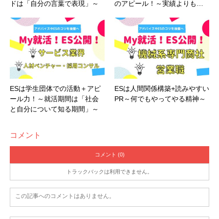
②
学生ボランティア数増加・参加者の継続確保
ドは「自分の言葉で表現」～
のアピール！～実績よりも…
それもあり、ガクチカのポイントとして書いていたように、当
②
新しいことへの好奇心から始めた、大学近
の実現に尽力
しました
初食品業界志望でその際に作ったガクチカ・自己PR文章はIT企
隣の小学校での特別学級支援を在学中に続け
業に出した際もまったく変えませんでした
たことがきっかけでこの強みを得ました
→冒頭では
自分が成し遂げたこと
を端的に記入。
私の強みを生かせる企業は必ずあると変な自信があったんです
→
何をきっかけとしてこの強みを得た
のか一言で説明。
(笑)
ESは学生団体での活動＋アピ
ESは人間関係構築+読みやすい
ール力！～就活期間は「社会
PR～何でもやってやる精神～
③
食堂には毎月子ども40人程が集まる一方で、
と自分について知る期間」～
というのも、就活中に先輩から
「就活≒恋愛」
ということを聞
子どもの近い将来のロールモデルとなる学生ボ
③
個別授業対応中に児童の集中力を維持させ
いていて、”自分が優れているから取られる”、”自分が無力だか
ランティアが私を含め2人程しかいませんでし
コメント
ることができず悩んでいましたが
ら落とされる”のではなく、
会社との相性で内定が決まる
、とい
た
う価値観に納得していた、ということがあります。
コメント (0)
トラックバックは利用できません。
→
状況説明を端的
に。私の場合は
直面していた問題
。
状況
→子ども食堂で
直面していた課題
を簡単に明記。
状況説明
説明は全体の1割程度
に。（
就職エージェント
の担当の
この記事へのコメントはありません。
は全体の1割程度
に（
就職エージェント
の担当の方から
方から頂いたアドバイスです）
頂いたアドバイスです）
MY就活を振り返って後輩へ！