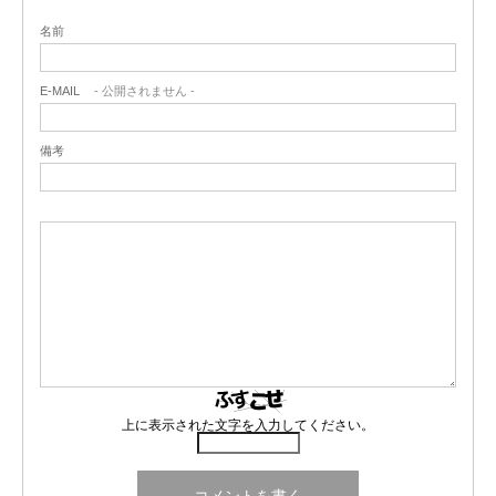
名前
就活を始めた1年前に参加した
学内合同企業説明会
以降、
食品企
業に入って、地球環境や人々の健康に配慮した製品やレシピを
④
児童一人ひとりに対するより効果的な支援
④
子ども食堂に参加するメリットを記載した募
E-MAIL
- 公開されません -
作って広め、環境問題・健康課題の解決につなげたい！！
の方法を見つけるために、どういう態度でど
とい
集要項を学内メールで配信して、魅力発信・主
う一心で、
んな受け答えをしたらいいか、一人ひとりと
催者と参加者の橋渡しを担う
備考
正面から向き合って、一つの情況に対して何
ビジネスニュース電子版
を毎日読んで
食品企業の動向をノート
通りもの対応方法を試すことに加え、良い行
にまとめて研究
したり（これはした方がいいと言われていたか
いは思い切り褒め、悪い行いに対しては本気
→
自分が取り組んだことを具体的
に明記。
ら無理無理やっていたのではなく、単純に楽しいと感じてやっ
で怒る指導を重ねました
ていたんです
）、
⑤
新たに12人の学生ボランティアを集められま
→その
課題に対してどんな対策を取ったか具体的に
説明（
好きな食品企業のインターン
に参加したり、、、、としていま
した
その人の
人柄、課題に直面した時にどういう行動をと
したが、
るのか、を見せる
重要ポイント！！）
上に表示された文字を入力してください。
→成し遂げた
結果を数字
で。（
具体的な数字を入れる
3月になって
ESを出すとどこも通らず
、
と成し遂げたことが
イメージしやすい
と
学内セミナーで聞