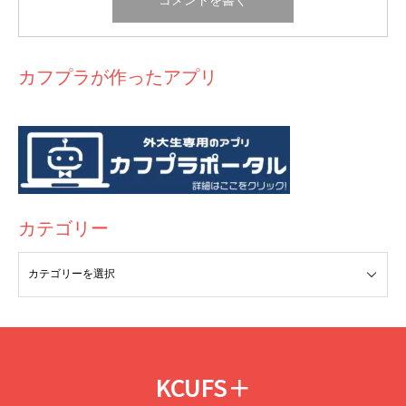
⑤
今まで集中力がなかった児童が集中して勉
いた
ことがあったので、数字を入れてみました
）
就職エージェント
の担当の方から私の性格（
新しいことに挑戦
強に励むようになりました
し、コツコツ努力することで困難を乗り越えていく
）に合うIT
業界を進められ、
全くIT業界の知識もないまま
たまたまエン
カフプラが作ったアプリ
⑥現地までの道案内に加え、仕事の配分、子ど
トリーした企業から内定
を頂き、納得して就活を終了しまし
→
対策を取った結果どうなったかの結果
を端的に
もへの接し方のアドバイスをするなどのサポー
た。
トを行う事で、学生が安心して楽しく参加でき
る環境を整え
⑥
約3年活動し続けた今では、児童各々に合わ
せた対応が自然とできる様になったと先生方
カテゴリー
今振り返ると1年前には全く考えられなかったとんでもない選択
から評価いただいています
→
具体的対策
2
つ目。（
自分がしたことを具体的
に並べ
だったな、と思う反面、今の会社に出会えて満足して就活を終
て、したことがどんなことか分かりやすいように、それで
えられて本当によかったと感じています
（志望していた食品
も
だらだら長くならないように
意識してました！）
企業でESが通らなかったのは、人柄的にその会社に合わなかっ
→
相手からの評価
を追加（
エピソードの信憑性が上が
たんだろうな～と今では納得!!!）
る
と思います
）
KCUFS＋
⑦学生ボランティアの継続確保に繋げる
食品企業を軸にやりたいことをイメージしていたため、その道