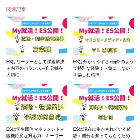
開始予定！その時にちびまるさんとつながれますよ
このように、私は、⑦
困難に直面してもすぐに投げ出さ
関連記事
ず、自分なりの解決方法を模索・挑戦し続けるような粘り
強さ
があります。
ポイント
MY就活
私が一番大切にしていたことは
「私らしさ」を忘れず、ありの
①
興味関心の強い「食」を通して社会貢献でき
ESはリーダーとして課題解決
ESは分かりやすさ+当然のよう
ポイント
ままで行く
こと、でした。
＋内容のバランス～自分軸を
で特別な経験！～気にしない
ることへの魅力から始めた
大切に～
＆楽しむ精神～
よくセミナーなどに参加すると、「企業の求める人材像を把握
①
私には課
題に対して粘り強く取り組む力が
して、それに合わせたエピソードを選んでESを書いたり、面接
あります
→実は
元々食品企業志望
だったので、子ども食堂を始めた
で答えたりした方がいい」ということを聞いたことがありまし
きっかけとして、「食」について触れていました！
IT企業
たが、
企業側が求めていることを探ってそれに合わせていく就
に出した時も特に変えずに、そのまま
書いてました！
活方法に疑問
を抱いていたので、
最初から最後まで「自分
→最初の1文で
「自分の強み」が何かを端的に
表す。
ESは学生団体マネジメント＋
ESは現在に生かされている経
軸」で行こう
と決めていました
臨機応変な対応力～キーワー
験＋自分を知ってもらうため