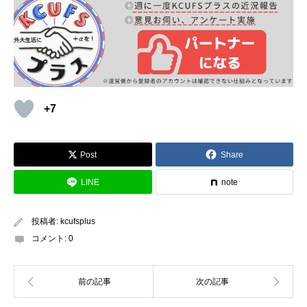
ず悩んでいましたが、
要項を学内メールで配信して、魅力発信・主催者と参加者
よく「在学中にすごいことしてない」という意見を聞きます
の橋渡しを担う
事で、
が、正直
④児童一人ひとりに対するより効果的な支援の方法を見つ
どんなエピソードでも、皆さんの強みや人柄をPRでき
る
と思います！
けるために、どういう態度でどんな受け答えをしたらいい
⑤
新たに12人の学生ボランティアを集められました
。
か、一人ひとりと正面から向き合って、一つの情況に対し
例えば趣味で長期休みのたびに海外に一人旅行をしていた、と
て何通りもの対応方法を試すことに加え、良い行いは思い
そして活動当日には、⑥現地までの道案内に加え、仕事の
+7
いう方であれば、どうして海外で一人旅をしていたか、一人旅
切り褒め、悪い行いに対しては本気で怒る指導を重ねまし
配分、子どもへの接し方のアドバイスをするなどのサポー
で直面した課題をどう乗り越えたか、、、などを
深堀して分か
た。
トを行う事で、学生が安心して楽しく参加できる環境を整
Post
Share
りやすく示せれば、それで十分素敵なその方らしいPR分が書け
え、
る
と思います
その結果、⑤今まで集中力がなかった児童が集中して勉強
LINE
note
に励むようになりました。
⑦学生ボランティアの継続確保に繋げることができまし
その方のいいところ、その人らしさを見つけるのが得意なの
投稿者:
kcufsplus
た。
コメント:
0
で、もし助けが必要であればお声かけください
⑥約3年活動し続けた今では、児童各々に合わせた対応が
自然とできる様になったと先生方から評価いただいていま
この取り組みを通して、⑧物事の価値を高めるためには、
編集者メモ
す。
常に問題意識をもって臨み、主体的に状況改善に努めるこ
2021年秋ごろからOBOG・内定者の方とつながれるサービスを
とが大切だと学びました。