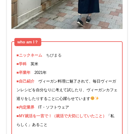
who am I？
■ニックネーム
ちびまる
■学科
英米
■卒業年
2021年
■自己紹介
ヴィーガン料理に魅了されて、毎日ヴィーガ
ンレシピを自分なりに考えて試したり、ヴィーガンカフェ
巡りをしたりすることに心躍らせています
■内定業界
IT・ソフトウェア
■MY就活を一言で！（就活で大切にしていたこと）
「私
らしく」あること